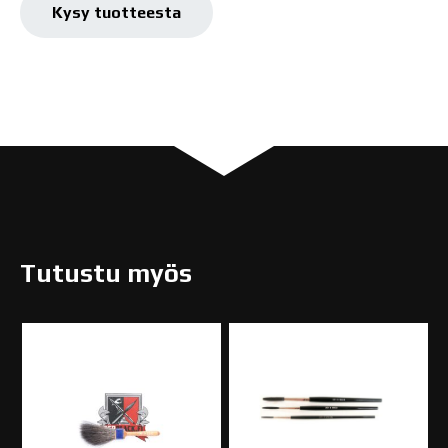
määrä
Kysy tuotteesta
Tutustu myös