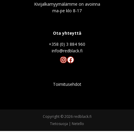
Kivijalkamyymälämme on avoinna
ma-pe klo 8-17
Ota yhteyttä
+358 (0) 3 884 960
info@redblack.f
Instagram
Facebook
Toimitusehdot
Copyright © 2026 redblack.fi
Tietosuoja
|
Netello