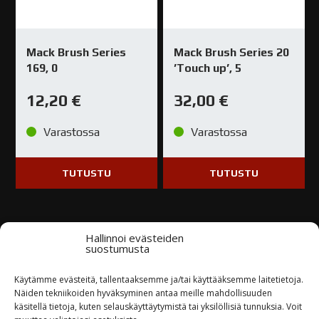
Mack Brush Series
Mack Brush Series 20
169, 0
’Touch up’, 5
12,20
€
32,00
€
Varastossa
Varastossa
TUTUSTU
TUTUSTU
Hallinnoi evästeiden
suostumusta
Kysy tuotteesta / ota yhteyttä
Käytämme evästeitä, tallentaaksemme ja/tai käyttääksemme laitetietoja.
Näiden tekniikoiden hyväksyminen antaa meille mahdollisuuden
käsitellä tietoja, kuten selauskäyttäytymistä tai yksilöllisiä tunnuksia. Voit