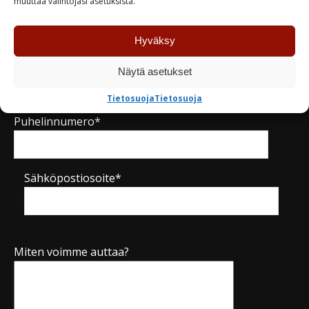
muuttaa valintojasi asetuksista.
Nimi*
Hyväksy
Yritys
Näytä asetukset
Tietosuoja
Tietosuoja
Puhelinnumero*
Sähköpostiosoite*
Miten voimme auttaa?