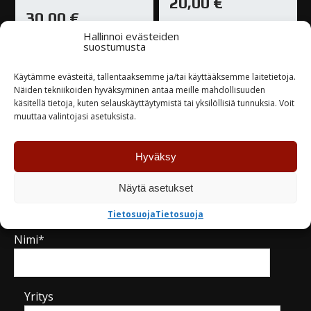
20,00
€
30,00
€
Varastossa
Hallinnoi evästeiden
suostumusta
Varastossa
Käytämme evästeitä, tallentaaksemme ja/tai käyttääksemme laitetietoja.
TUTUSTU
TUTUSTU
Näiden tekniikoiden hyväksyminen antaa meille mahdollisuuden
käsitellä tietoja, kuten selauskäyttäytymistä tai yksilöllisiä tunnuksia. Voit
muuttaa valintojasi asetuksista.
Hyväksy
Näytä asetukset
Kysy tuotteesta / ota yhteyttä
Tietosuoja
Tietosuoja
Nimi*
Yritys