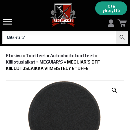
Ota
yhteyttä
Etusivu
»
Tuotteet
»
Autonhoito­tuotteet
»
Kiillotuslaikat
»
MEGUIAR'S
»
MEGUIAR’S DFF
KIILLOTUSLAIKKA VIIMEISTELY 6″ DFF6