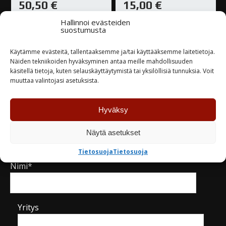
50,50
€
15,00
€
Hallinnoi evästeiden
Loppu varastosta
Varastossa
suostumusta
Käytämme evästeitä, tallentaaksemme ja/tai käyttääksemme laitetietoja.
TUTUSTU
TUTUSTU
Näiden tekniikoiden hyväksyminen antaa meille mahdollisuuden
käsitellä tietoja, kuten selauskäyttäytymistä tai yksilöllisiä tunnuksia. Voit
muuttaa valintojasi asetuksista.
Hyväksy
Kysy tuotteesta / ota yhteyttä
Näytä asetukset
Tietosuoja
Tietosuoja
Nimi*
Yritys