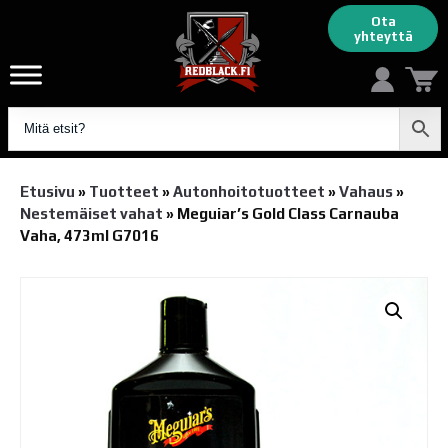
Ota
yhteyttä
Etusivu
»
Tuotteet
»
Autonhoito­tuotteet
»
Vahaus
»
Nestemäiset vahat
»
Meguiar’s Gold Class Carnauba
Vaha, 473ml G7016