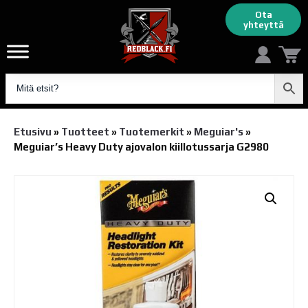
Ota
yhteyttä
Etusivu
»
Tuotteet
»
Tuotemerkit
»
Meguiar's
»
Meguiar’s Heavy Duty ajovalon kiillotussarja G2980