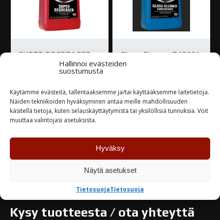
SUPER DEGREASER
Glass Cleaner D12001
Hallinnoi evästeiden
D10801
suostumusta
48,00
€
42,00
€
Käytämme evästeitä, tallentaaksemme ja/tai käyttääksemme laitetietoja.
Loppu varastosta
Näiden tekniikoiden hyväksyminen antaa meille mahdollisuuden
Varastossa
käsitellä tietoja, kuten selauskäyttäytymistä tai yksilöllisiä tunnuksia. Voit
muuttaa valintojasi asetuksista.
TUTUSTU
TUTUSTU
Hyväksy
Näytä asetukset
Tietosuoja
Tietosuoja
Kysy tuotteesta / ota yhteyttä