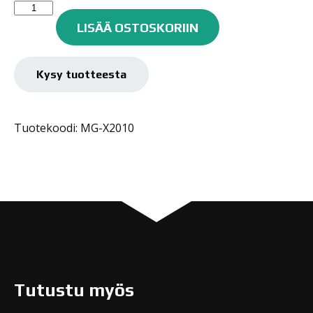
Meguiar's
Mikrokuituliina,
LISÄÄ OSTOSKORIIN
40cm
x
61cm
Kysy tuotteesta
X2010
määrä
Tuotekoodi: MG-X2010
Tutustu myös