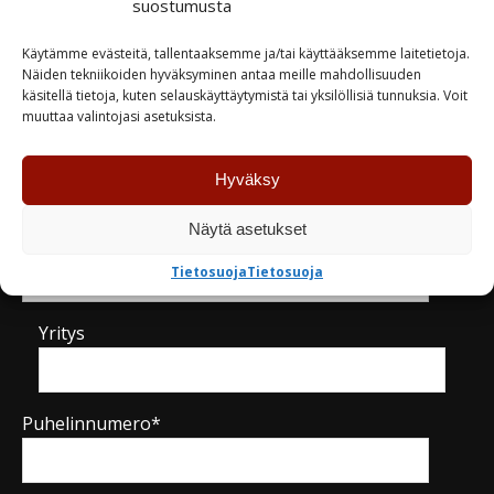
suostumusta
TUTUSTU
TUTUSTU
Käytämme evästeitä, tallentaaksemme ja/tai käyttääksemme laitetietoja.
Näiden tekniikoiden hyväksyminen antaa meille mahdollisuuden
käsitellä tietoja, kuten selauskäyttäytymistä tai yksilöllisiä tunnuksia. Voit
muuttaa valintojasi asetuksista.
Kysy tuotteesta / ota yhteyttä
Hyväksy
Näytä asetukset
Nimi*
Tietosuoja
Tietosuoja
Yritys
Puhelinnumero*