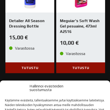
Detailer All Season
Meguiar’s Soft Wash
Dressing Bottle
Gel pesuaine, 473ml
A2516
15,00
€
10,00
€
Varastossa
Varastossa
TUTUSTU
TUTUSTU
Hallinnoi evästeiden
suostumusta
Käytämme evästeitä, tallentaaksemme ja/tai käyttääksemme laitetietoja.
Kysy tuotteesta / ota yhteyttä
Näiden tekniikoiden hyväksyminen antaa meille mahdollisuuden
käsitellä tietoja, kuten selauskäyttäytymistä tai yksilöllisiä tunnuksia. Voit