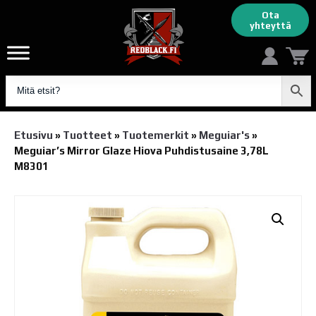
Ota
yhteyttä
Etusivu
»
Tuotteet
»
Tuotemerkit
»
Meguiar's
»
Meguiar’s Mirror Glaze Hiova Puhdistusaine 3,78L
M8301