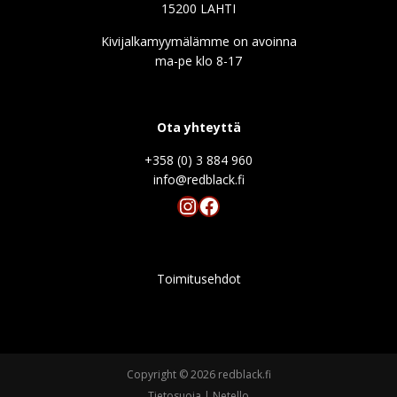
15200 LAHTI
Kivijalkamyymälämme on avoinna
ma-pe klo 8-17
Ota yhteyttä
+358 (0) 3 884 960
info@redblack.f
Instagram
Facebook
Toimitusehdot
Copyright © 2026 redblack.fi
Tietosuoja
|
Netello