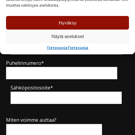
muuttaa valintojasi asetuksista.
Nimi*
Hyväksy
Näytä asetukset
Yritys
Tietosuoja
Tietosuoja
Puhelinnumero*
Sähköpostiosoite*
Miten voimme auttaa?