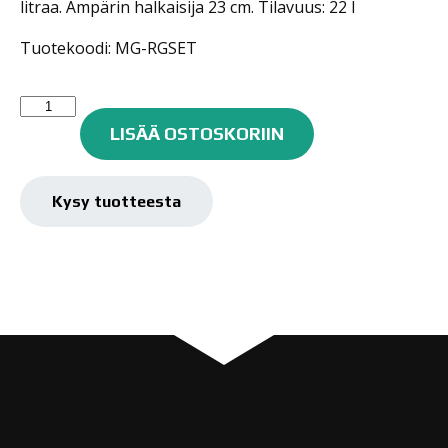
litraa. Ämpärin halkaisija 23 cm. Tilavuus: 22 l
Tuotekoodi: MG-RGSET
Meguiar's
Pesuämpäri
LISÄÄ OSTOSKORIIN
roskasihdillä
sekä
kannella
Kysy tuotteesta
MG-
RGSET
määrä