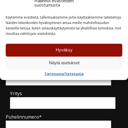
Hallinnoi evästeiden
suostumusta
TUTUSTU
TUTUSTU
Käytämme evästeitä, tallentaaksemme ja/tai käyttääksemme laitetietoja.
Näiden tekniikoiden hyväksyminen antaa meille mahdollisuuden
käsitellä tietoja, kuten selauskäyttäytymistä tai yksilöllisiä tunnuksia. Voit
muuttaa valintojasi asetuksista.
Kysy tuotteesta / ota yhteyttä
Hyväksy
Näytä asetukset
Nimi*
Tietosuoja
Tietosuoja
Yritys
Puhelinnumero*