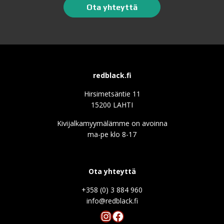
Ota yhteyttä
redblack.fi
Hirsimetsäntie 11
15200 LAHTI
Kivijalkamyymälämme on avoinna
ma-pe klo 8-17
Ota yhteyttä
+358 (0) 3 884 960
info@redblack.f
Instagram
Facebook