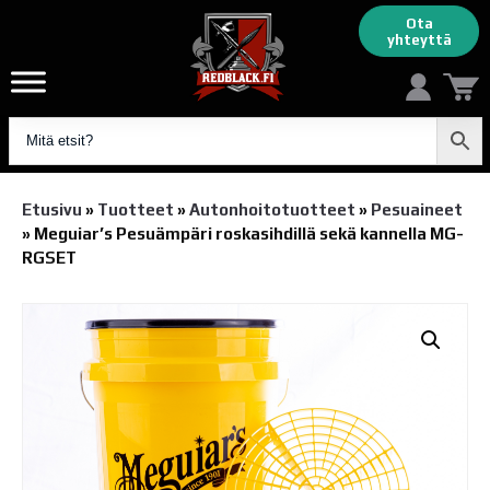
Ota
yhteyttä
Etusivu
»
Tuotteet
»
Autonhoito­tuotteet
»
Pesuaineet
»
Meguiar’s Pesuämpäri roskasihdillä sekä kannella MG-
RGSET