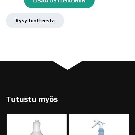
LISÄÄ OSTOSKORIIN
Levityssieni,
1kpl
määrä
Kysy tuotteesta
Tutustu myös