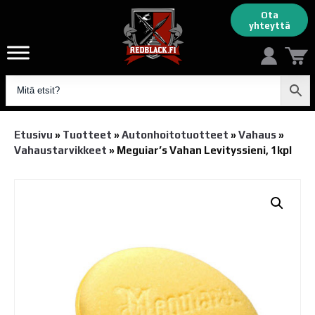
Ota
yhteyttä
Etusivu
»
Tuotteet
»
Autonhoito­tuotteet
»
Vahaus
»
Vahaustarvikkeet
»
Meguiar’s Vahan Levityssieni, 1kpl