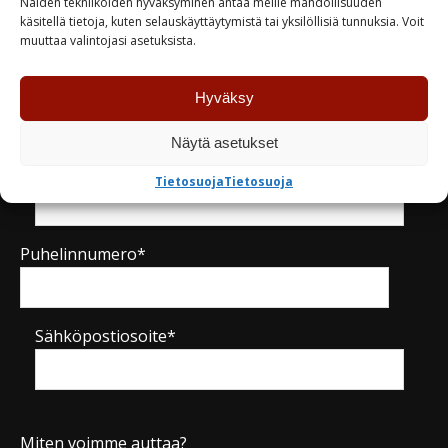
Näiden tekniikoiden hyväksyminen antaa meille mahdollisuuden
Kysy tuotteesta / ota yhteyttä
käsitellä tietoja, kuten selauskäyttäytymistä tai yksilöllisiä tunnuksia. Voit
muuttaa valintojasi asetuksista.
Nimi*
Hyväksy
Näytä asetukset
Yritys
Tietosuoja
Tietosuoja
Puhelinnumero*
Sähköpostiosoite*
Miten voimme auttaa?