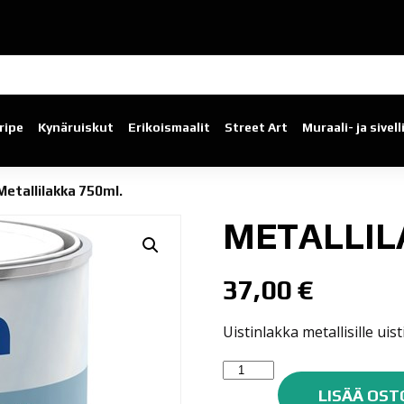
ripe
Kynäruiskut
Erikoismaalit
Street Art
Muraali- ja sivel
Metallilakka 750ml.
METALLIL
37,00
€
Uistinlakka metallisille uist
Metallilakka
750ml.
LISÄÄ OST