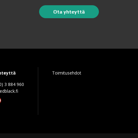
Ota yhteyttä
hteyttä
Toimitusehdot
0) 3 884 960
edblack.f
tagram
acebook