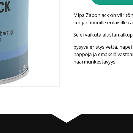
määrä
Mipa Zaponlack on väritön
suojan monille erilaisille ra
Se ei vaikuta alustan alk
pysyvä eristys vettä, hape
happoja ja emäksiä vastaan
naarmunkestävyys.