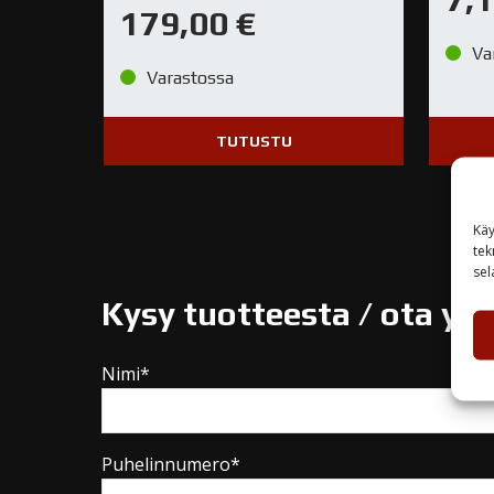
179,00
€
Va
Varastossa
TUTUSTU
Käy
tek
sel
Kysy tuotteesta / ota yh
Nimi*
Puhelinnumero*