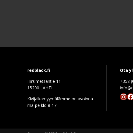
redblack.fi
Ota y
Hirsimetsäntie 11
+358 (
15200 LAHTI
info@r
Ins
F
Kivijalkamyymälämme on avoinna
ma-pe klo 8-17