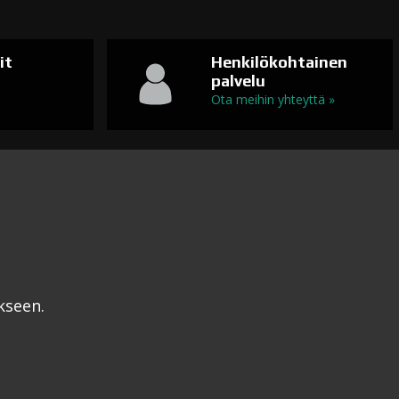
it
Henkilökohtainen
palvelu
n
Ota meihin yhteyttä »
kseen.