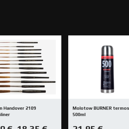
lin Handover 2109
Molotow BURNER termos
liner
500ml
10
€
18,35
€
21,95
€