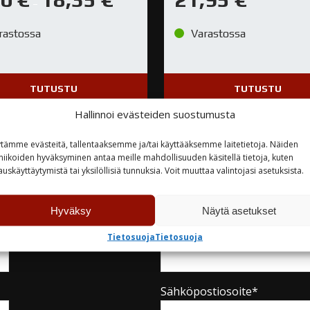
–
rastossa
Varastossa
TUTUSTU
TUTUSTU
Hallinnoi evästeiden suostumusta
tämme evästeitä, tallentaaksemme ja/tai käyttääksemme laitetietoja. Näiden
niikoiden hyväksyminen antaa meille mahdollisuuden käsitellä tietoja, kuten
auskäyttäytymistä tai yksilöllisiä tunnuksia. Voit muuttaa valintojasi asetuksista.
teyttä
Hyväksy
Näytä asetukset
Yritys
Tietosuoja
Tietosuoja
Sähköpostiosoite*