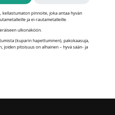
, kellastumaton pinnoite, joka antaa hyvän
utametalleille ja ei-rautametalleille.
uperäiseen ulkonäköön.
ttumista (kuparin hapettuminen), pakokaasuja,
, joiden pitoisuus on alhainen – hyvä sään- ja