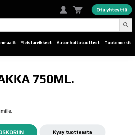
Ota yhteyttä
linmaalit
Yleistarvikkeet
Autonhoito­tuotteet
Tuotemerkit
AKKA 750ML.
imille.
OSKORIIN
Kysy tuotteesta