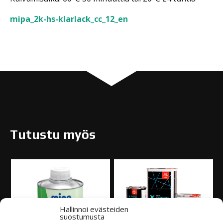
mipa_2k-hs-klarlack_cc_12_en
Tutustu myös
Hallinnoi evästeiden
suostumusta