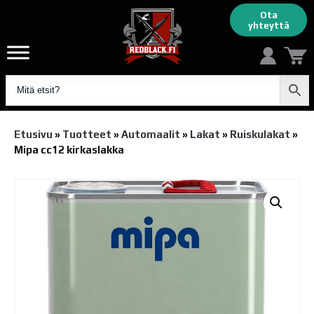
Ota
yhteyttä
Etusivu
»
Tuotteet
»
Automaalit
»
Lakat
»
Ruiskulakat
»
Mipa cc12 kirkaslakka