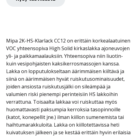
cc12
kirkaslakka
35,00
€
0,5l kovete normaali
määrä
Mipa
In stock
cc12
Mipa 2K-HS-Klarlack CC12 on erittäin korkealaatuinen
kirkaslakka
VOC yhteensopiva High Solid kirkaslakka ajoneuvojen
määrä
yli- ja paikkamaalauksiin. Yhteensopiva niin liuotin-
kuin vesipohjaisten kaksikerrosmassojen kanssa.
Lakka on lopputulokseltaan äärimmäisen kiiltävä ja
siinä on äärimmäisen hyvät ruiskutusominaisuudet,
joiden ansiosta ruiskutusjälki on sileämpää ja
valumien riski pienempi perinteisiin HS lakkoihin
verrattuna. Toisaalta lakkaa voi ruiskuttaa myös
huomattavasti paksumpia kerroksia tasopinnoille
(katot, konepellit jne.) ilman kiillon sumenemista tai
haihtumarakkuloita. Lakka on kiillotettavissa heti
kuivatuksen jälkeen ja se kestää erittäin hyvin erilaisia