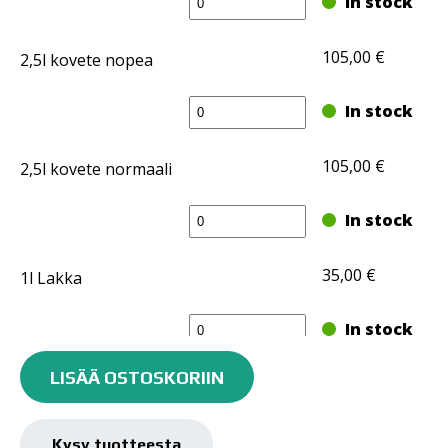
In stock
cc12
kirkaslakka
105,00
€
2,5l kovete nopea
määrä
Mipa
In stock
cc12
kirkaslakka
105,00
€
2,5l kovete normaali
määrä
Mipa
In stock
cc12
kirkaslakka
35,00
€
1l Lakka
määrä
Mipa
In stock
Mipa
cc12
cc12
kirkaslakka
LISÄÄ OSTOSKORIIN
35,00
€
0,5l kovete nopea
kirkaslakka
määrä
määrä
Mipa
In stock
Kysy tuotteesta