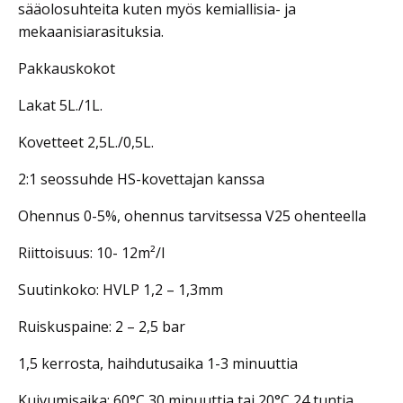
sääolosuhteita kuten myös kemiallisia- ja
mekaanisiarasituksia.
Pakkauskokot
Lakat 5L./1L.
Kovetteet 2,5L./0,5L.
2:1 seossuhde HS-kovettajan kanssa
Ohennus 0-5%, ohennus tarvitsessa V25 ohenteella
Riittoisuus: 10- 12m²/l
Suutinkoko: HVLP 1,2 – 1,3mm
Ruiskuspaine: 2 – 2,5 bar
1,5 kerrosta, haihdutusaika 1-3 minuuttia
Kuivumisaika: 60
°C 30 minuuttia tai 20°C 24 tuntia