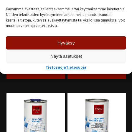
Käytämme evästeitä, tallentaaksemme ja/tai käyttääksemme laitetietoja.
Näiden tekniikoiden hyväksyminen antaa meille mahdollisuuden
käsitellä tietoja, kuten selauskäyttäytymistä tai yksilöllisiä tunnuksia. Voit
MIPA V25 OHENNE
CarSystem cc.21 X-
muuttaa valintojasi asetuksista.
0,25L
Press FIVE 5l+2,5kov
9,50
€
340,00
€
Hyväksy
Varastossa
Varastossa
Näytä asetukset
Tietosuoja
Tietosuoja
TUTUSTU
TUTUSTU