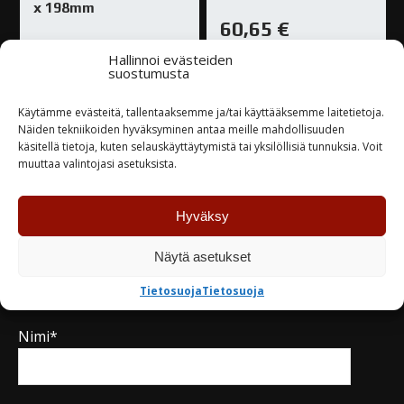
x 198mm
60,65
€
23,10
€
Hallinnoi evästeiden
Varastossa
suostumusta
Varastossa
Käytämme evästeitä, tallentaaksemme ja/tai käyttääksemme laitetietoja.
Näiden tekniikoiden hyväksyminen antaa meille mahdollisuuden
TUTUSTU
TUTUSTU
käsitellä tietoja, kuten selauskäyttäytymistä tai yksilöllisiä tunnuksia. Voit
muuttaa valintojasi asetuksista.
Hyväksy
Näytä asetukset
Kysy tuotteesta / ota yhteyttä
Tietosuoja
Tietosuoja
Nimi*