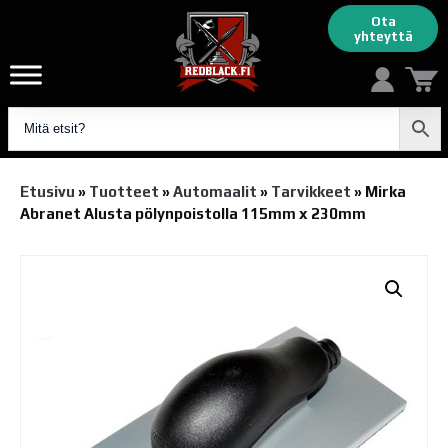
Ota
yhteyttä
Etusivu
»
Tuotteet
»
Automaalit
»
Tarvikkeet
»
Mirka
Abranet Alusta pölynpoistolla 115mm x 230mm