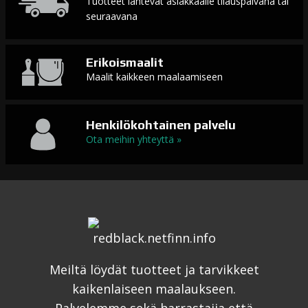
Tuotteet lähtevät asiakkaalle tilauspäivänä tai
seuraavana
Erikoismaalit
Maalit kaikkeen maalaamiseen
Henkilökohtainen palvelu
Ota meihin yhteyttä »
Meiltä löydät tuotteet ja tarvikkeet
kaikenlaiseen maalaukseen.
Palvelemme sekä harrastajia että