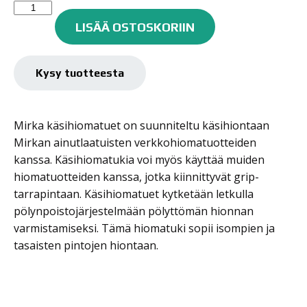
Mirka
Abranet
LISÄÄ OSTOSKORIIN
Alusta
pölynpoistolla
115mm
Kysy tuotteesta
x
230mm
määrä
Mirka käsihiomatuet on suunniteltu käsihiontaan
Mirkan ainutlaatuisten verkkohiomatuotteiden
kanssa. Käsihiomatukia voi myös käyttää muiden
hiomatuotteiden kanssa, jotka kiinnittyvät grip-
tarrapintaan. Käsihiomatuet kytketään letkulla
pölynpoistojärjestelmään pölyttömän hionnan
varmistamiseksi. Tämä hiomatuki sopii isompien ja
tasaisten pintojen hiontaan.