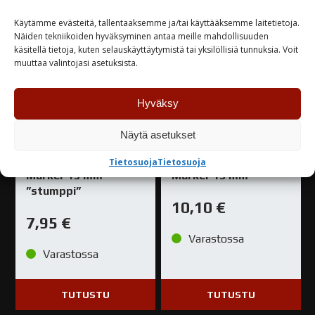
Käytämme evästeitä, tallentaaksemme ja/tai käyttääksemme laitetietoja.
Näiden tekniikoiden hyväksyminen antaa meille mahdollisuuden
käsitellä tietoja, kuten selauskäyttäytymistä tai yksilöllisiä tunnuksia. Voit
muuttaa valintojasi asetuksista.
Hyväksy
Näytä asetukset
SPEEDFLOW™ 467PI
SPEEDFLOW™ 667PI
Tietosuoja
Tietosuoja
Marker 15 mm
Marker 15 mm
”stumppi”
10,10
€
7,95
€
Varastossa
Varastossa
TUTUSTU
TUTUSTU