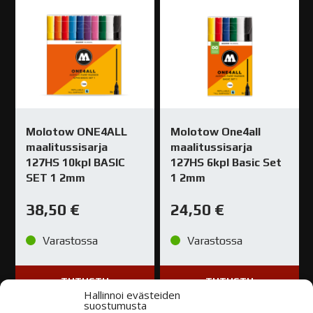
Molotow ONE4ALL
Molotow One4all
maalitussisarja
maalitussisarja
127HS 10kpl BASIC
127HS 6kpl Basic Set
SET 1 2mm
1 2mm
38,50
€
24,50
€
Varastossa
Varastossa
TUTUSTU
TUTUSTU
Hallinnoi evästeiden
suostumusta