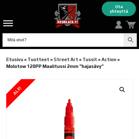
Ota
yhteyttä
Etusivu
»
Tuotteet
»
Street Art
»
Tussit
»
Action
»
Molotow 120PP Maalitussi 2mm ”hajasävy”
ALE!