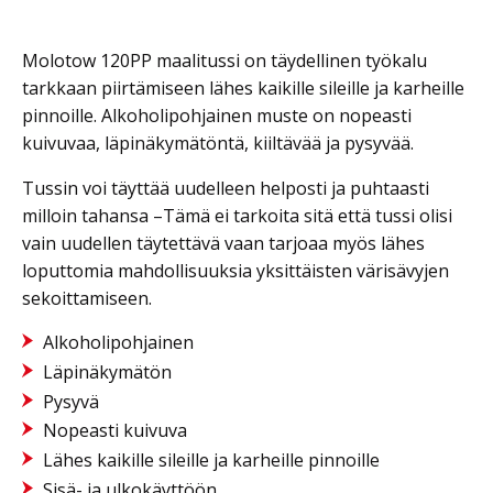
Molotow 120PP maalitussi on täydellinen työkalu
tarkkaan piirtämiseen lähes kaikille sileille ja karheille
pinnoille. Alkoholipohjainen muste on nopeasti
kuivuvaa, läpinäkymätöntä, kiiltävää ja pysyvää.
Tussin voi täyttää uudelleen helposti ja puhtaasti
milloin tahansa –Tämä ei tarkoita sitä että tussi olisi
vain uudellen täytettävä vaan tarjoaa myös lähes
loputtomia mahdollisuuksia yksittäisten värisävyjen
sekoittamiseen.
Alkoholipohjainen
Läpinäkymätön
Pysyvä
Nopeasti kuivuva
Lähes kaikille sileille ja karheille pinnoille
Sisä- ja ulkokäyttöön