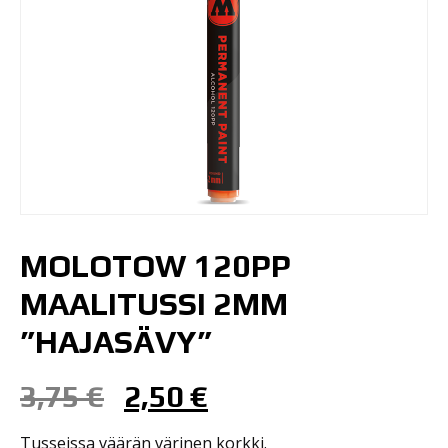
MOLOTOW 120PP
MAALITUSSI 2MM
”HAJASÄVY”
3,75
€
2,50
€
Alkuperäinen
Nykyinen
hinta
hinta
Tusseissa väärän värinen korkki.