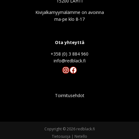
15200 LAHTI
Kivijalkamyymälämme on avoinna
ma-pe klo 8-17
Ota yhteyttä
+358 (0) 3 884 960
info@redblack.f
Instagram
Facebook
Toimitusehdot
Copyright © 2026 redblack.fi
Tietosuoja
|
Netello