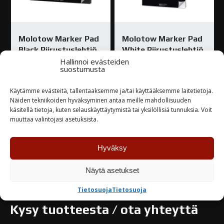
Molotow Marker Pad
Molotow Marker Pad
Black Piirustuslehtiö
White Piirustuslehtiö
A4 Landscape
A4 Landscape
Hallinnoi evästeiden
suostumusta
7,80
€
6,50
€
Käytämme evästeitä, tallentaaksemme ja/tai käyttääksemme laitetietoja.
Näiden tekniikoiden hyväksyminen antaa meille mahdollisuuden
Varastossa
Varastossa
käsitellä tietoja, kuten selauskäyttäytymistä tai yksilöllisiä tunnuksia. Voit
muuttaa valintojasi asetuksista.
TUTUSTU
TUTUSTU
Hyväksy
Näytä asetukset
Tietosuoja
Tietosuoja
Kysy tuotteesta / ota yhteyttä