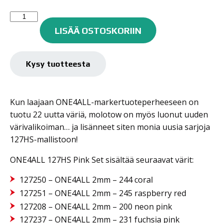
Molotow
One4all
LISÄÄ OSTOSKORIIN
maalitussisarja
127HS
6kpl
Kysy tuotteesta
PINK
SET
2mm
Kun laajaan ONE4ALL-markertuoteperheeseen on
määrä
tuotu 22 uutta väriä, molotow on myös luonut uuden
värivalikoiman… ja lisänneet siten monia uusia sarjoja
127HS-mallistoon!
ONE4ALL 127HS Pink Set sisältää seuraavat värit:
127250 – ONE4ALL 2mm – 244 coral
127251 – ONE4ALL 2mm – 245 raspberry red
127208 – ONE4ALL 2mm – 200 neon pink
127237 – ONE4ALL 2mm – 231 fuchsia pink