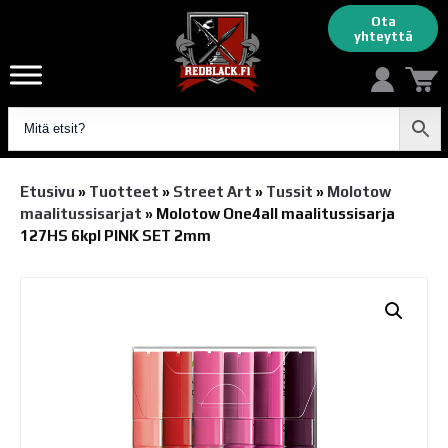
Ota
yhteyttä
Etusivu
»
Tuotteet
»
Street Art
»
Tussit
»
Molotow
maalitussisarjat
»
Molotow One4all maalitussisarja
127HS 6kpl PINK SET 2mm