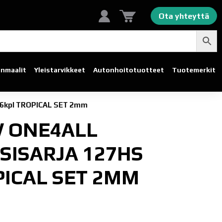
Ota yhteyttä
linmaalit
Yleistarvikkeet
Autonhoito­tuotteet
Tuotemerkit
S 6kpl TROPICAL SET 2mm
 ONE4ALL
SISARJA 127HS
PICAL SET 2MM