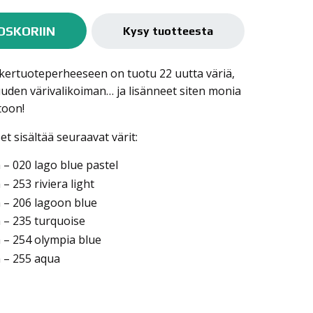
OSKORIIN
Kysy tuotteesta
ertuoteperheeseen on tuotu 22 uutta väriä,
den värivalikoiman… ja lisänneet siten monia
toon!
 sisältää seuraavat värit:
 020 lago blue pastel
 253 riviera light
– 206 lagoon blue
– 235 turquoise
– 254 olympia blue
– 255 aqua