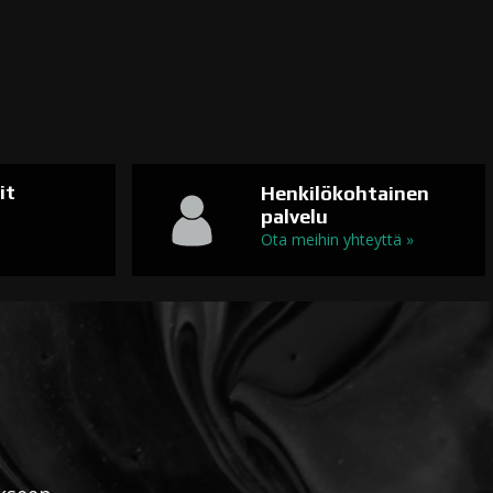
it
Henkilökohtainen
palvelu
n
Ota meihin yhteyttä »