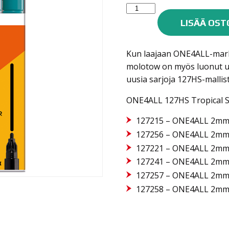
Molotow
One4all
LISÄÄ OST
maalitussisarja
127HS
Kun laajaan ONE4ALL-mark
6kpl
molotow on myös luonut uu
TROPICAL
uusia sarjoja 127HS-mallis
SET
2mm
ONE4ALL 127HS Tropical Set
määrä
127215 – ONE4ALL 2mm –
127256 – ONE4ALL 2mm –
127221 – ONE4ALL 2mm 
127241 – ONE4ALL 2mm 
127257 – ONE4ALL 2mm 
127258 – ONE4ALL 2mm 