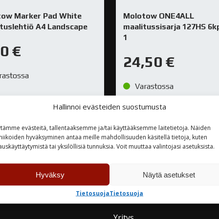
tow Marker Pad White
Molotow ONE4ALL
stuslehtiö A4 Landscape
maalitussisarja 127HS 6k
1
50
€
24,50
€
rastossa
Varastossa
Hallinnoi evästeiden suostumusta
TUTUSTU
TUTUSTU
tämme evästeitä, tallentaaksemme ja/tai käyttääksemme laitetietoja. Näiden
niikoiden hyväksyminen antaa meille mahdollisuuden käsitellä tietoja, kuten
auskäyttäytymistä tai yksilöllisiä tunnuksia. Voit muuttaa valintojasi asetuksista.
Hyväksy
Näytä asetukset
teyttä
Tietosuoja
Tietosuoja
Yritys