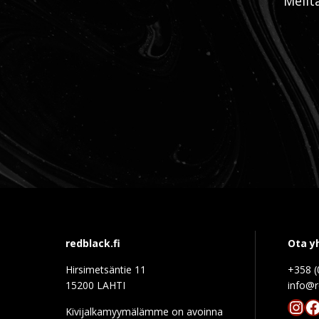
Meilt
redblack.fi
Ota y
Hirsimetsäntie 11
+358 (
15200 LAHTI
info@r
Ins
F
Kivijalkamyymälämme on avoinna