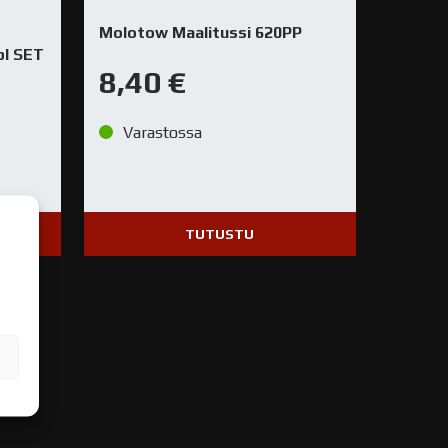
Molotow Maalitussi 620PP
pl SET
8,40
€
Varastossa
TUTUSTU