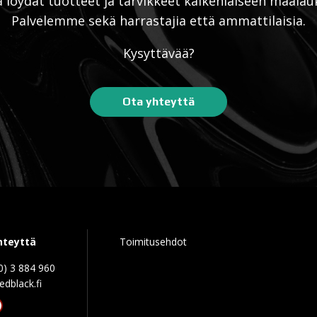
ä löydät tuotteet ja tarvikkeet kaikenlaiseen maalau
Palvelemme sekä harrastajia että ammattilaisia.
Kysyttävää?
Ota yhteyttä
hteyttä
Toimitusehdot
0) 3 884 960
edblack.f
tagram
acebook