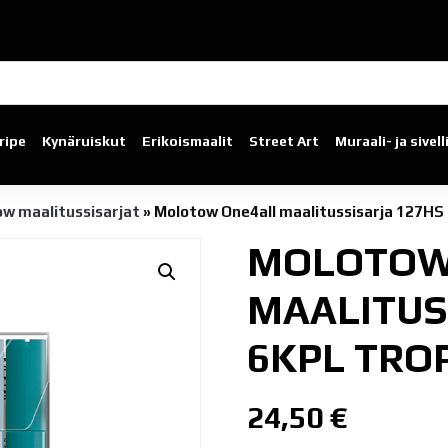
ripe
Kynäruiskut
Erikoismaalit
Street Art
Muraali- ja sivel
w maalitussisarjat
»
Molotow One4all maalitussisarja 127H
MOLOTOW
MAALITUS
6KPL TRO
24,50
€