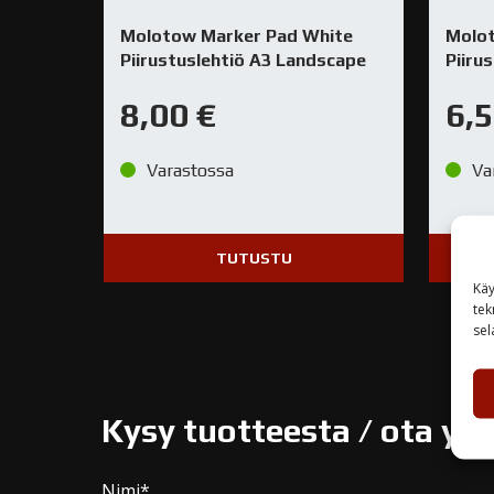
Molotow Marker Pad White
Molo
Piirustuslehtiö A3 Landscape
Piiru
8,00
€
6,
Varastossa
Va
TUTUSTU
Käy
tek
sel
Kysy tuotteesta / ota yh
Nimi*