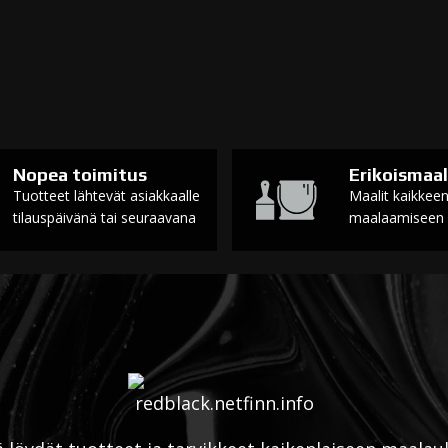
Nopea toimitus
Erikoismaal
Tuotteet lähtevät asiakkaalle
Maalit kaikkee
tilauspäivänä tai seuraavana
maalaamiseen