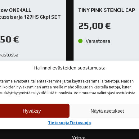
tow ONE4ALL
TINY PINK STENCIL CAP
tussisarja 127HS 6kpl SET
25,00
€
,50
€
Varastossa
rastossa
Hallinnoi evästeiden suostumusta
TUTUSTU
TUTUSTU
tämme evästeitä, tallentaaksemme ja/tai käyttääksemme laitetietoja. Näiden
niikoiden hyväksyminen antaa meille mahdollisuuden käsitellä tietoja, kuten
auskäyttäytymistä tai yksilöllisiä tunnuksia. Voit muuttaa valintojasi asetuksista.
Hyväksy
Näytä asetukset
teyttä
Tietosuoja
Tietosuoja
Yritys