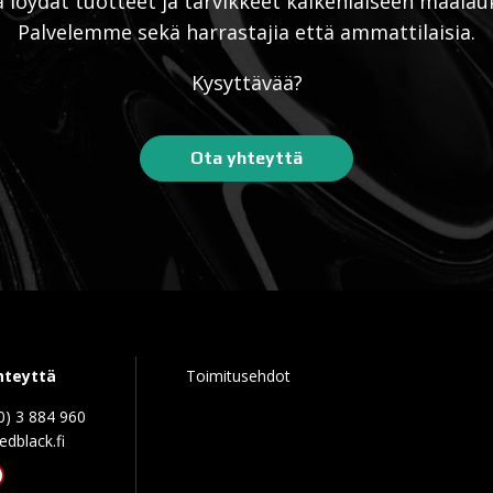
ä löydät tuotteet ja tarvikkeet kaikenlaiseen maalau
Palvelemme sekä harrastajia että ammattilaisia.
Kysyttävää?
Ota yhteyttä
hteyttä
Toimitusehdot
0) 3 884 960
edblack.f
tagram
acebook