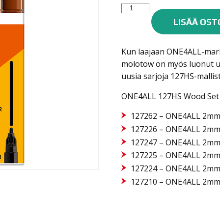
Molotow
One4all
LISÄÄ OST
maalitussisarja
127HS
Kun laajaan ONE4ALL-mark
6kpl
molotow on myös luonut uu
WOOD
uusia sarjoja 127HS-mallis
SET
2mm
ONE4ALL 127HS Wood Set si
määrä
127262 – ONE4ALL 2mm 
127226 – ONE4ALL 2mm –
127247 – ONE4ALL 2mm 
127225 – ONE4ALL 2mm 
127224 – ONE4ALL 2mm 
127210 – ONE4ALL 2mm 