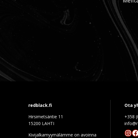
Meilt
redblack.fi
Ota y
Hirsimetsäntie 11
+358 (
15200 LAHTI
info@r
Ins
F
Kivijalkamyymälämme on avoinna