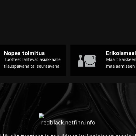
Nopea toimitus
Erikoismaal
Tuotteet lähtevät asiakkaalle
Maalit kaikkee
tilauspäivänä tai seuraavana
maalaamiseen