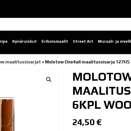
ripe
Kynäruiskut
Erikoismaalit
Street Art
Muraali- ja sivel
w maalitussisarjat
»
Molotow One4all maalitussisarja 127H
MOLOTOW
MAALITUS
6KPL WOO
24,50
€