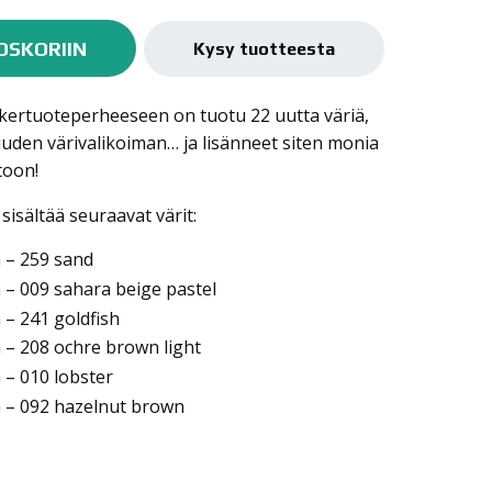
OSKORIIN
Kysy tuotteesta
ertuoteperheeseen on tuotu 22 uutta väriä,
den värivalikoiman… ja lisänneet siten monia
toon!
sältää seuraavat värit:
– 259 sand
 009 sahara beige pastel
– 241 goldfish
– 208 ochre brown light
– 010 lobster
– 092 hazelnut brown