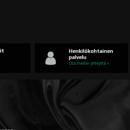
it
Henkilökohtainen
palvelu
n
Ota meihin yhteyttä »