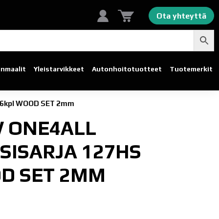
Ota yhteyttä
linmaalit
Yleistarvikkeet
Autonhoito­tuotteet
Tuotemerkit
S 6kpl WOOD SET 2mm
 ONE4ALL
SISARJA 127HS
D SET 2MM