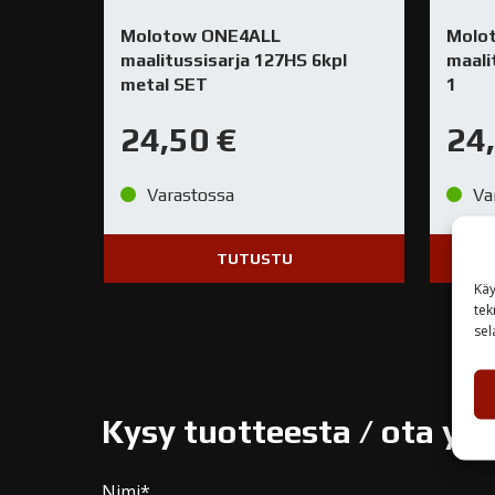
Molotow ONE4ALL
Molo
maalitussisarja 127HS 6kpl
maali
metal SET
1
24,50
€
24
Varastossa
Va
TUTUSTU
Käy
tek
sel
Kysy tuotteesta / ota yh
Nimi*