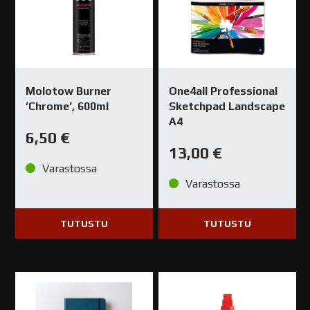
Molotow Burner
One4all Professional
’Chrome’, 600ml
Sketchpad Landscape
A4
6,50
€
13,00
€
Varastossa
Varastossa
TUTUSTU
TUTUSTU