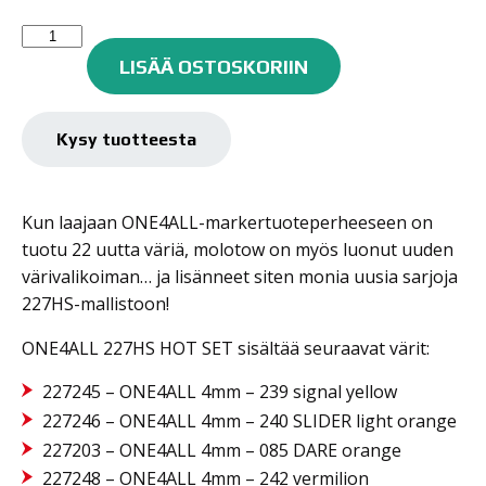
Molotow
One4all
LISÄÄ OSTOSKORIIN
maalitussisarja
227HS
6kpl
Kysy tuotteesta
HOT
SET
4mm
Kun laajaan ONE4ALL-markertuoteperheeseen on
määrä
tuotu 22 uutta väriä, molotow on myös luonut uuden
värivalikoiman… ja lisänneet siten monia uusia sarjoja
227HS-mallistoon!
ONE4ALL 227HS HOT SET sisältää seuraavat värit:
227245 – ONE4ALL 4mm – 239 signal yellow
227246 – ONE4ALL 4mm – 240 SLIDER light orange
227203 – ONE4ALL 4mm – 085 DARE orange
227248 – ONE4ALL 4mm – 242 vermilion