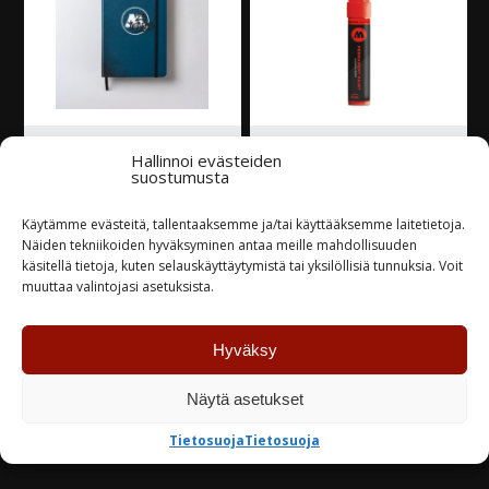
Hallinnoi evästeiden
Molotow Notebook
Molotow Maalitussi
suostumusta
”Drivers Log” A5
620PP
Käytämme evästeitä, tallentaaksemme ja/tai käyttääksemme laitetietoja.
14,00
€
8,40
€
Näiden tekniikoiden hyväksyminen antaa meille mahdollisuuden
käsitellä tietoja, kuten selauskäyttäytymistä tai yksilöllisiä tunnuksia. Voit
Varastossa
Varastossa
muuttaa valintojasi asetuksista.
TUTUSTU
TUTUSTU
Hyväksy
Näytä asetukset
Tietosuoja
Tietosuoja