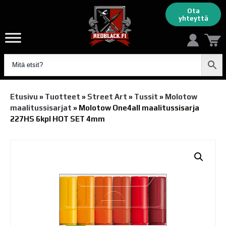
Ota
yhteyttä
Etusivu
»
Tuotteet
»
Street Art
»
Tussit
»
Molotow
maalitussisarjat
»
Molotow One4all maalitussisarja
227HS 6kpl HOT SET 4mm