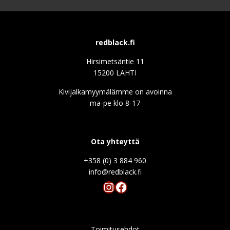
redblack.fi
Hirsimetsäntie 11
15200 LAHTI
Kivijalkamyymälämme on avoinna
ma-pe klo 8-17
Ota yhteyttä
+358 (0) 3 884 960
info@redblack.f
Instagram
Facebook
Toimitusehdot