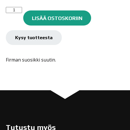
Molotow
redblack
LISÄÄ OSTOSKORIIN
määrä
Kysy tuotteesta
Firman suosikki suutin.
Tutustu myös