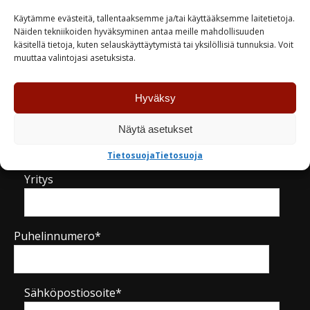
Käytämme evästeitä, tallentaaksemme ja/tai käyttääksemme laitetietoja.
Näiden tekniikoiden hyväksyminen antaa meille mahdollisuuden
käsitellä tietoja, kuten selauskäyttäytymistä tai yksilöllisiä tunnuksia. Voit
muuttaa valintojasi asetuksista.
Kysy tuotteesta / ota yhteyttä
Hyväksy
Nimi*
Näytä asetukset
Tietosuoja
Tietosuoja
Yritys
Puhelinnumero*
Sähköpostiosoite*