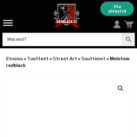
Ota
yhteyttä
Etusivu
»
Tuotteet
»
Street Art
»
Suuttimet
»
Molotow
redblack