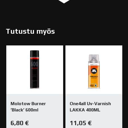
Tutustu myös
Molotow Burner
One4all Uv-Varnish
’Black’ 600ml
LAKKA 400ML
6,80
€
11,05
€