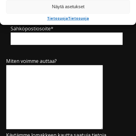
Puhelinnumero*
Näytä asetukset
Tietosuoja
Tietosuoja
Sähköpostiosoite*
Miten voimme auttaa?
Käytämme lomakkeen kautta saatuja tietoja