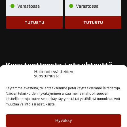
Varastossa
Varastossa
TUTUSTU
TUTUSTU
Kysy tuotteesta / ota yhteyttä
Hallinnoi evästeiden
suostumusta
Nimi*
Käytämme evästeitä, tallentaaksemme ja/tai käyttääksemme laitetietoja.
Näiden tekniikoiden hyväksyminen antaa meille mahdollisuuden
käsitellä tietoja, kuten selauskäyttäytymistä tai yksilöllisiä tunnuksia. Voit
muuttaa valintojasi asetuksista.
Yritys
Hyväksy