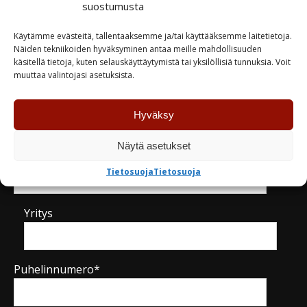
suostumusta
TUTUSTU
TUTUSTU
Käytämme evästeitä, tallentaaksemme ja/tai käyttääksemme laitetietoja.
Näiden tekniikoiden hyväksyminen antaa meille mahdollisuuden
käsitellä tietoja, kuten selauskäyttäytymistä tai yksilöllisiä tunnuksia. Voit
muuttaa valintojasi asetuksista.
Kysy tuotteesta / ota yhteyttä
Hyväksy
Näytä asetukset
Nimi*
Tietosuoja
Tietosuoja
Yritys
Puhelinnumero*