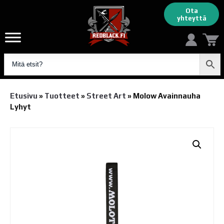
Ota
yhteyttä
Etusivu
»
Tuotteet
»
Street Art
»
Molow Avainnauha
Lyhyt