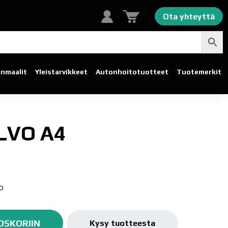
Ota yhteyttä
linmaalit
Yleistarvikkeet
Autonhoito­tuotteet
Tuotemerkit
LVO A4
o
OSKORIIN
Kysy tuotteesta