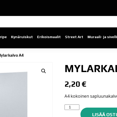
ripe
Kynäruiskut
Erikoismaalit
Street Art
Muraali- ja sivel
ylarkalvo A4
MYLARKA
2,20
€
A4 kokoinen sapluunakalv
Mylarkalvo
A4
LISÄÄ OST