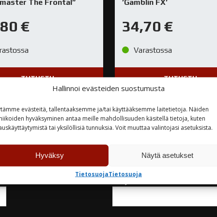
lmaster The Frontal”
’Gamblin FX’
,80
€
34,70
€
rastossa
Varastossa
TUTUSTU
TUTUSTU
Hallinnoi evästeiden suostumusta
tämme evästeitä, tallentaaksemme ja/tai käyttääksemme laitetietoja. Näiden
niikoiden hyväksyminen antaa meille mahdollisuuden käsitellä tietoja, kuten
auskäyttäytymistä tai yksilöllisiä tunnuksia. Voit muuttaa valintojasi asetuksista.
teyttä
Hyväksy
Näytä asetukset
Tietosuoja
Tietosuoja
Yritys