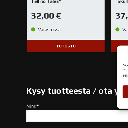
Tell no Tales”
”Skul
32,00
€
37
Varastossa
Va
TUTUSTU
Käy
tek
sel
Kysy tuotteesta / ota yh
Nimi*