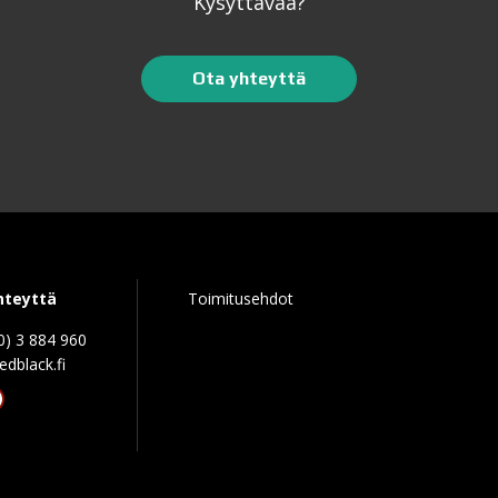
Kysyttävää?
Ota yhteyttä
hteyttä
Toimitusehdot
0) 3 884 960
edblack.f
tagram
acebook