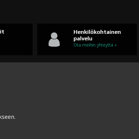
it
Henkilökohtainen
palvelu
n
Ota meihin yhteyttä »
kseen.