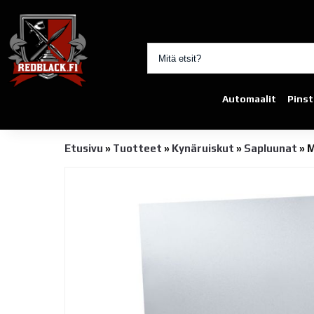
Automaalit
Pinst
Etusivu
»
Tuotteet
»
Kynäruiskut
»
Sapluunat
»
M