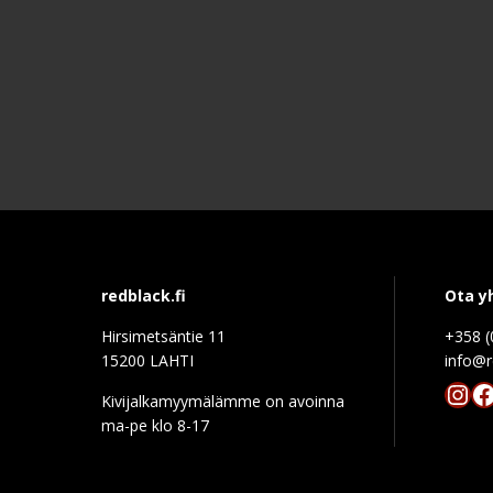
redblack.fi
Ota y
Hirsimetsäntie 11
+358 (
15200 LAHTI
info@r
Ins
F
Kivijalkamyymälämme on avoinna
ma-pe klo 8-17