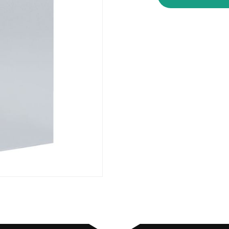
määrä