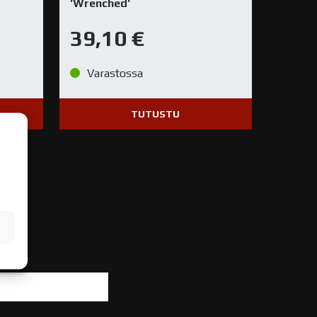
’Wrenched’
39,10
€
Varastossa
TUTUSTU