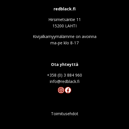
redblack.fi
Hirsimetsäntie 11
15200 LAHTI
Kivijalkamyymälämme on avoinna
ma-pe klo 8-17
Ota yhteyttä
+358 (0) 3 884 960
info@redblack.f
Instagram
Facebook
Toimitusehdot