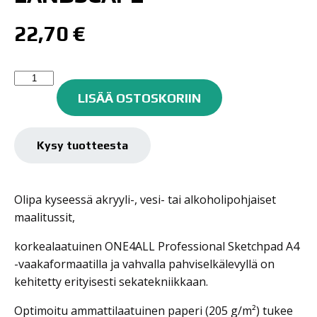
22,70
€
One4all
Professional
LISÄÄ OSTOSKORIIN
Sketchpad
A3
Landscape
Kysy tuotteesta
määrä
Olipa kyseessä akryyli-, vesi- tai alkoholipohjaiset
maalitussit,
korkealaatuinen ONE4ALL Professional Sketchpad A4
-vaakaformaatilla ja vahvalla pahviselkälevyllä on
kehitetty erityisesti sekatekniikkaan.
Optimoitu ammattilaatuinen paperi (205 g/m²) tukee