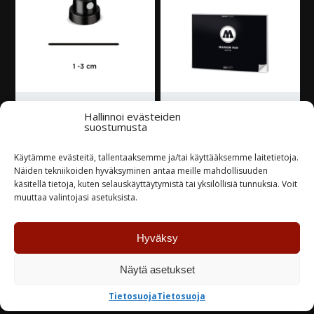
Molotow CoversAll
Molotow Marker Pad
Hallinnoi evästeiden
suostumusta
Skinny suutin
White Piirustuslehtiö
musta/valkoinen
A3 Landscape
Käytämme evästeitä, tallentaaksemme ja/tai käyttääksemme laitetietoja.
Näiden tekniikoiden hyväksyminen antaa meille mahdollisuuden
0,30
€
8,00
€
käsitellä tietoja, kuten selauskäyttäytymistä tai yksilöllisiä tunnuksia. Voit
muuttaa valintojasi asetuksista.
Varastossa
Varastossa
Hyväksy
TUTUSTU
TUTUSTU
Näytä asetukset
Tietosuoja
Tietosuoja