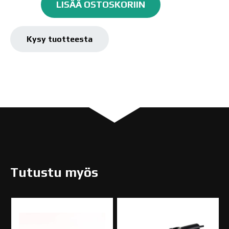
epäkeskohiomakone
LISÄÄ OSTOSKORIIN
150mm/5mm
määrä
Kysy tuotteesta
Tutustu myös