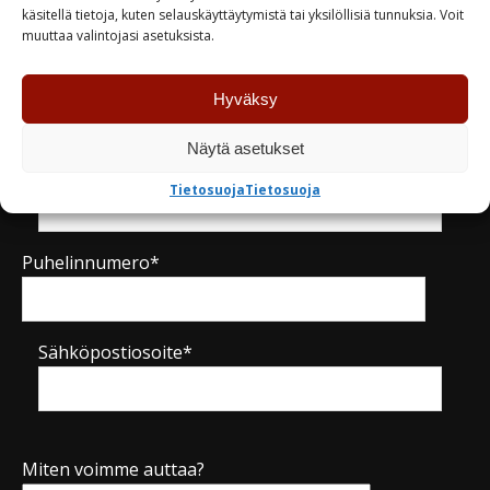
Kysy tuotteesta / ota yhteyttä
käsitellä tietoja, kuten selauskäyttäytymistä tai yksilöllisiä tunnuksia. Voit
muuttaa valintojasi asetuksista.
Nimi*
Hyväksy
Näytä asetukset
Yritys
Tietosuoja
Tietosuoja
Puhelinnumero*
Sähköpostiosoite*
Miten voimme auttaa?