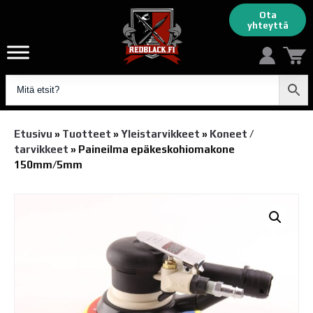
Ota
yhteyttä
Etusivu
»
Tuotteet
»
Yleistarvikkeet
»
Koneet /
tarvikkeet
»
Paineilma epäkeskohiomakone
150mm/5mm