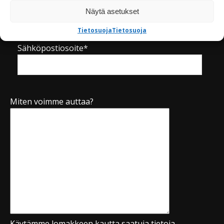
Puhelinnumero*
Näytä asetukset
Tietosuoja
Tietosuoja
Sähköpostiosoite*
Miten voimme auttaa?
Käytämme lomakkeen kautta saatuja tietoja