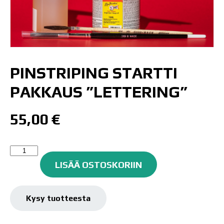
PINSTRIPING STARTTI
PAKKAUS ”LETTERING”
55,00
€
Pinstriping
startti
LISÄÄ OSTOSKORIIN
pakkaus
"Lettering"
määrä
Kysy tuotteesta