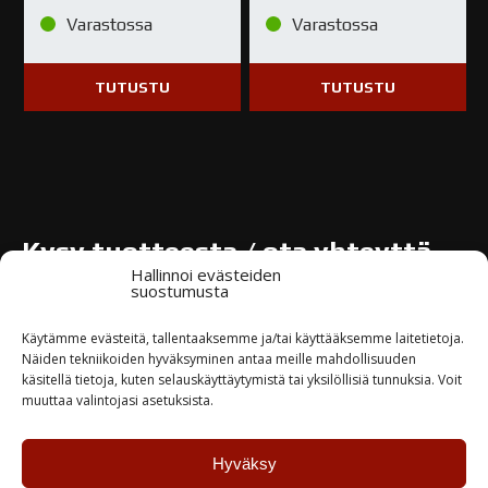
Varastossa
Varastossa
TUTUSTU
TUTUSTU
Kysy tuotteesta / ota yhteyttä
Hallinnoi evästeiden
suostumusta
Nimi*
Käytämme evästeitä, tallentaaksemme ja/tai käyttääksemme laitetietoja.
Näiden tekniikoiden hyväksyminen antaa meille mahdollisuuden
käsitellä tietoja, kuten selauskäyttäytymistä tai yksilöllisiä tunnuksia. Voit
muuttaa valintojasi asetuksista.
Yritys
Hyväksy