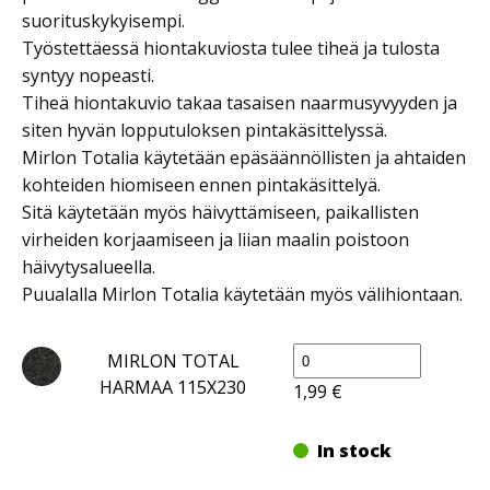
suorituskykyisempi.
Työstettäessä hiontakuviosta tulee tiheä ja tulosta
syntyy nopeasti.
Tiheä hiontakuvio takaa tasaisen naarmusyvyyden ja
siten hyvän lopputuloksen pintakäsittelyssä.
Mirlon Totalia käytetään epäsäännöllisten ja ahtaiden
kohteiden hiomiseen ennen pintakäsittelyä.
Sitä käytetään myös häivyttämiseen, paikallisten
virheiden korjaamiseen ja liian maalin poistoon
häivytysalueella.
Puualalla Mirlon Totalia käytetään myös välihiontaan.
MIRLON
MIRLON TOTAL
TOTAL
HARMAA 115X230
1,99
€
115X230
määrä
In stock