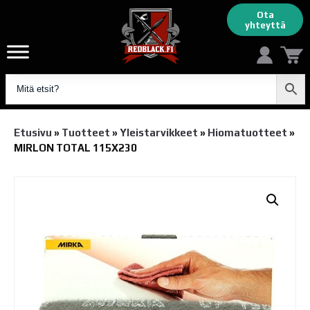
Ota
yhteyttä
Etusivu
»
Tuotteet
»
Yleistarvikkeet
»
Hiomatuotteet
»
MIRLON TOTAL 115X230