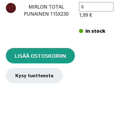
MIRLON
MIRLON TOTAL
TOTAL
PUNAINEN 115X230
1,99
€
115X230
määrä
In stock
MIRLON
TOTAL
LISÄÄ OSTOSKORIIN
115X230
määrä
Kysy tuotteesta