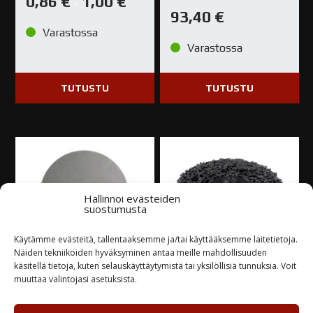
0,86
€
1,00
€
–
93,40
€
Varastossa
Varastossa
TUTUSTU
TUTUSTU
Hallinnoi evästeiden
suostumusta
Käytämme evästeitä, tallentaaksemme ja/tai käyttääksemme laitetietoja.
Näiden tekniikoiden hyväksyminen antaa meille mahdollisuuden
käsitellä tietoja, kuten selauskäyttäytymistä tai yksilöllisiä tunnuksia. Voit
3M Trizact
3M Roloc
muuttaa valintojasi asetuksista.
Viimeistelyhiomalaikka
Pinnoitelaikka 50MM
443SA 75MM