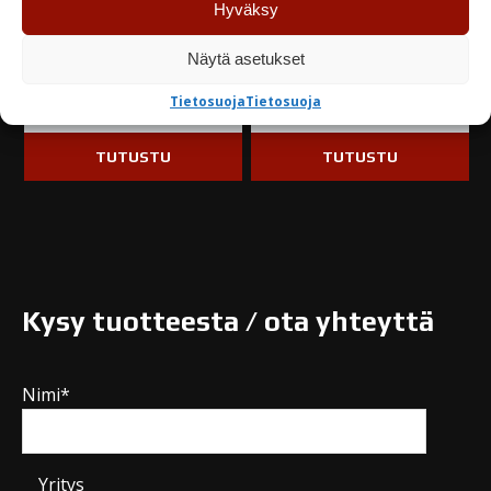
Hyväksy
6,00
€
4,75
€
Näytä asetukset
Varastossa
Varastossa
Tietosuoja
Tietosuoja
TUTUSTU
TUTUSTU
Kysy tuotteesta / ota yhteyttä
Nimi*
Yritys