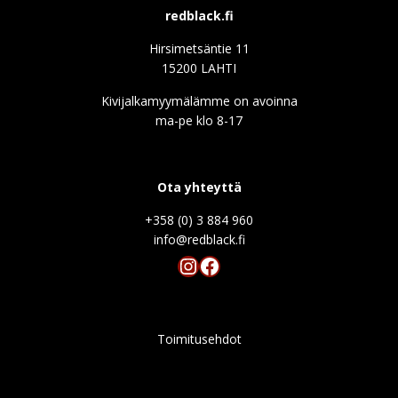
redblack.fi
Hirsimetsäntie 11
15200 LAHTI
Kivijalkamyymälämme on avoinna
ma-pe klo 8-17
Ota yhteyttä
+358 (0) 3 884 960
info@redblack.f
Instagram
Facebook
Toimitusehdot