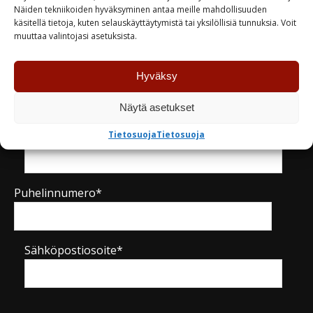
Näiden tekniikoiden hyväksyminen antaa meille mahdollisuuden
käsitellä tietoja, kuten selauskäyttäytymistä tai yksilöllisiä tunnuksia. Voit
Kysy tuotteesta / ota yhteyttä
muuttaa valintojasi asetuksista.
Hyväksy
Nimi*
Näytä asetukset
Yritys
Tietosuoja
Tietosuoja
Puhelinnumero*
Sähköpostiosoite*