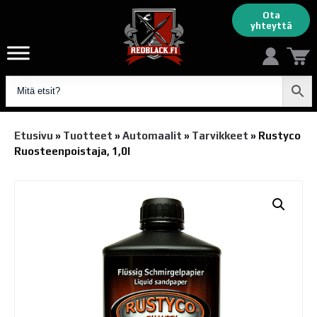
Ota
yhteyttä
Etusivu
»
Tuotteet
»
Automaalit
»
Tarvikkeet
»
Rustyco
Ruosteenpoistaja, 1,0l