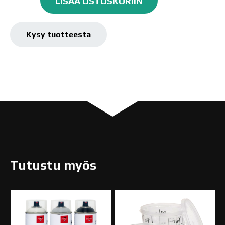
LISÄÄ OSTOSKORIIN
1,0l
määrä
Kysy tuotteesta
Tutustu myös