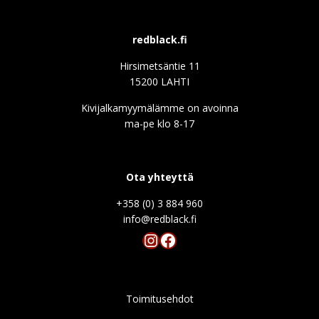
redblack.fi
Hirsimetsäntie 11
15200 LAHTI
Kivijalkamyymälämme on avoinna
ma-pe klo 8-17
Ota yhteyttä
+358 (0) 3 884 960
info@redblack.f
Instagram
Facebook
Toimitusehdot