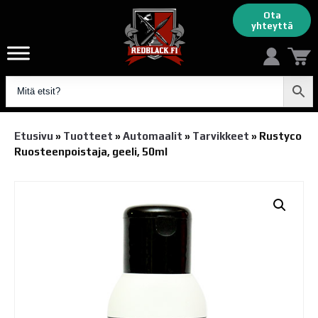
Ota
yhteyttä
Etusivu
»
Tuotteet
»
Automaalit
»
Tarvikkeet
»
Rustyco
Ruosteenpoistaja, geeli, 50ml