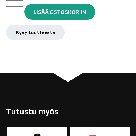
Rustyco
Ruosteenpoistaja,
LISÄÄ OSTOSKORIIN
geeli,
50ml
määrä
Kysy tuotteesta
Tutustu myös