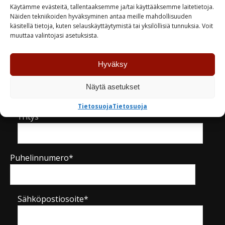
Käytämme evästeitä, tallentaaksemme ja/tai käyttääksemme laitetietoja.
Näiden tekniikoiden hyväksyminen antaa meille mahdollisuuden
käsitellä tietoja, kuten selauskäyttäytymistä tai yksilöllisiä tunnuksia. Voit
muuttaa valintojasi asetuksista.
Kysy tuotteesta / ota yhteyttä
Hyväksy
Nimi*
Näytä asetukset
Tietosuoja
Tietosuoja
Yritys
Puhelinnumero*
Sähköpostiosoite*