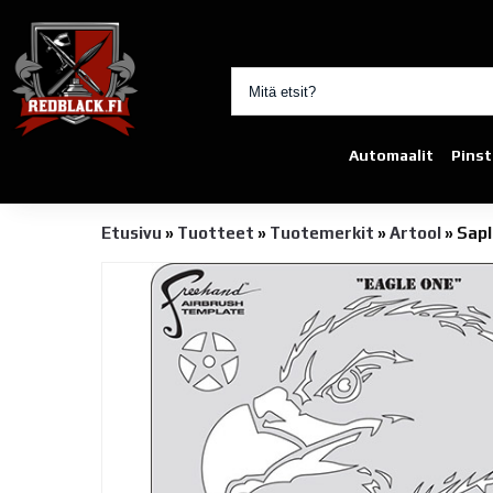
Automaalit
Pinst
Etusivu
»
Tuotteet
»
Tuotemerkit
»
Artool
»
Sapl