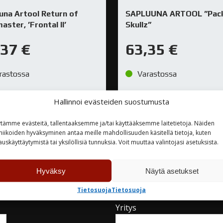
una Artool Return of
SAPLUUNA ARTOOL ”Pack
aster, ’Frontal II’
Skullz”
,37
€
63,35
€
rastossa
Varastossa
Hallinnoi evästeiden suostumusta
TUTUSTU
TUTUSTU
tämme evästeitä, tallentaaksemme ja/tai käyttääksemme laitetietoja. Näiden
niikoiden hyväksyminen antaa meille mahdollisuuden käsitellä tietoja, kuten
auskäyttäytymistä tai yksilöllisiä tunnuksia. Voit muuttaa valintojasi asetuksista.
Hyväksy
Näytä asetukset
teyttä
Tietosuoja
Tietosuoja
Yritys