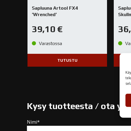
Sapluuna Artool FX4
Saplu
’Wrenched’
Skullm
39,10
€
36
Varastossa
Va
TUTUSTU
Käy
tek
sel
Kysy tuotteesta / ota yh
Nimi*