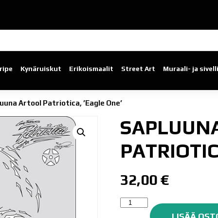
ripe
Kynäruiskut
Erikoismaalit
Street Art
Muraali- ja sivel
uuna Artool Patriotica, ’Eagle One’
SAPLUUN
PATRIOTIC
32,00
€
Sapluuna
Artool
LISÄÄ OST