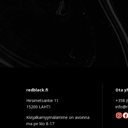
redblack.fi
Ota y
Hirsimetsäntie 11
+358 (
15200 LAHTI
info@r
Ins
F
Kivijalkamyymälämme on avoinna
ma-pe klo 8-17