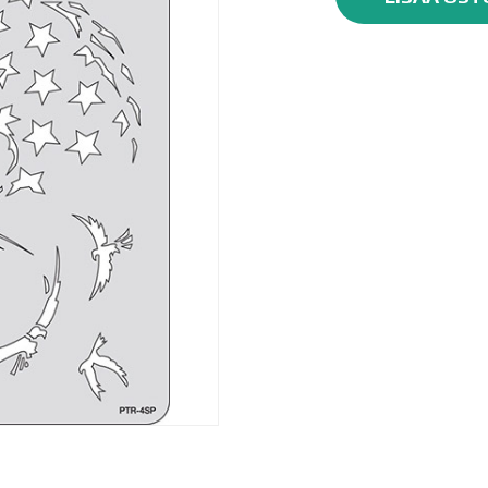
Patriotica,
'Eagle
One'
määrä