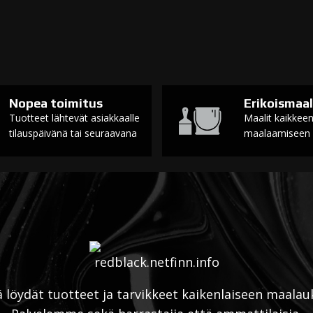
Nopea toimitus
Erikoismaal
Tuotteet lähtevät asiakkaalle
Maalit kaikkee
tilauspäivänä tai seuraavana
maalaamiseen
ä löydät tuotteet ja tarvikkeet kaikenlaiseen maalau