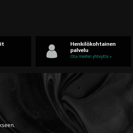
it
Henkilökohtainen
palvelu
n
Ota meihin yhteyttä »
kseen.