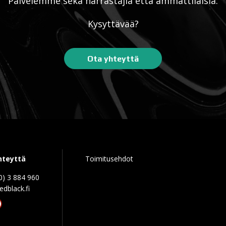
Palvelemme sekä harrastajia että ammattilaisia.
Kysyttävää?
Ota yhteyttä
hteyttä
Toimitusehdot
0) 3 884 960
edblack.f
tagram
acebook