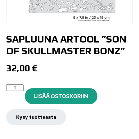
SAPLUUNA ARTOOL ”SON
OF SKULLMASTER BONZ”
32,00
€
SAPLUUNA
ARTOOL
LISÄÄ OSTOSKORIIN
"Son
of
Skullmaster
Kysy tuotteesta
Bonz"
määrä