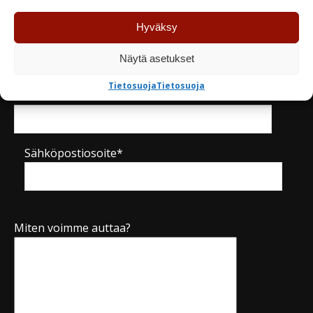
Hyväksy
Yritys
Näytä asetukset
Tietosuoja
Tietosuoja
Puhelinnumero*
Sähköpostiosoite*
Miten voimme auttaa?