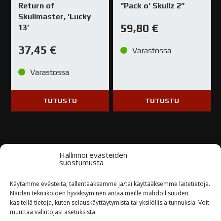
Return of
”Pack o’ Skullz 2”
Skullmaster, ’Lucky
59,80
€
13’
37,45
€
Varastossa
Varastossa
TUTUSTU
TUTUSTU
Hallinnoi evästeiden
suostumusta
Kysy tuotteesta / ota yhteyttä
Käytämme evästeitä, tallentaaksemme ja/tai käyttääksemme laitetietoja.
Näiden tekniikoiden hyväksyminen antaa meille mahdollisuuden
käsitellä tietoja, kuten selauskäyttäytymistä tai yksilöllisiä tunnuksia. Voit
Nimi*
muuttaa valintojasi asetuksista.