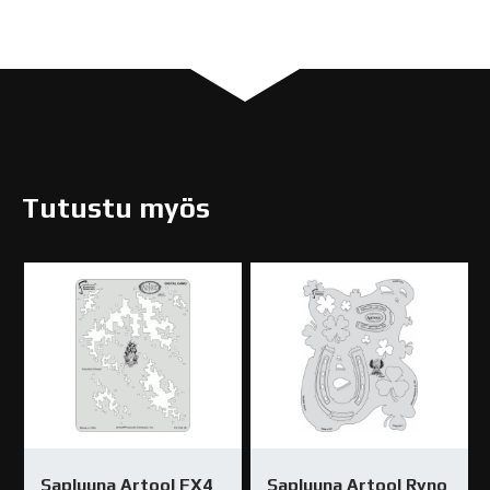
Tutustu myös
Sapluuna Artool FX4
Sapluuna Artool Ryno