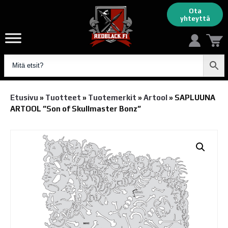
Ota
yhteyttä
Etusivu
»
Tuotteet
»
Tuotemerkit
»
Artool
»
SAPLUUNA
ARTOOL ”Son of Skullmaster Bonz”