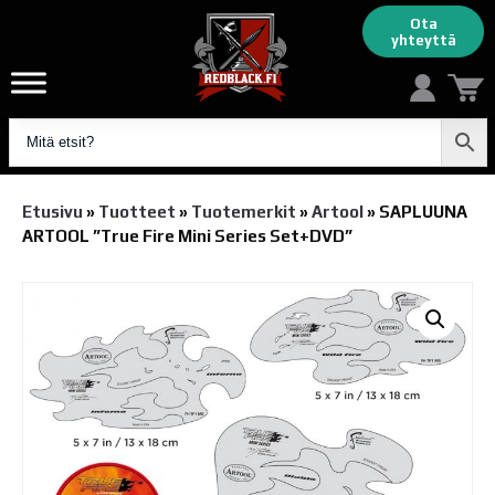
Ota
yhteyttä
Etusivu
»
Tuotteet
»
Tuotemerkit
»
Artool
»
SAPLUUNA
ARTOOL ”True Fire Mini Series Set+DVD”