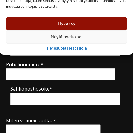
käsitellä tietoja, kuten selauskäyttäytymistä tai yksilöllisiä tunnuksia. Voit
muuttaa valintojasi asetuksista.
Nimi*
Hyväksy
Näytä asetukset
Yritys
Tietosuoja
Tietosuoja
Puhelinnumero*
Sähköpostiosoite*
Miten voimme auttaa?