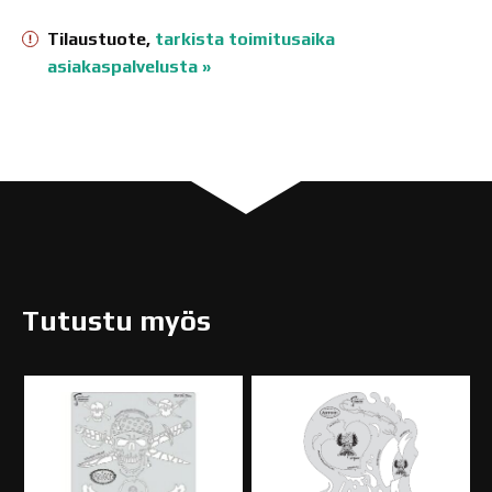
Tilaustuote,
tarkista toimitusaika
asiakaspalvelusta »
Tutustu myös