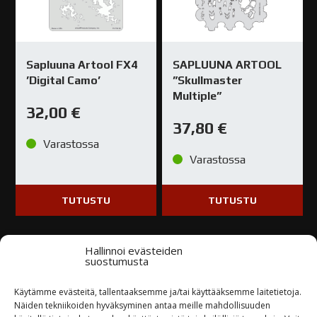
Sapluuna Artool FX4
SAPLUUNA ARTOOL
’Digital Camo’
”Skullmaster
Multiple”
32,00
€
37,80
€
Varastossa
Varastossa
TUTUSTU
TUTUSTU
Hallinnoi evästeiden
suostumusta
Käytämme evästeitä, tallentaaksemme ja/tai käyttääksemme laitetietoja.
Kysy tuotteesta / ota yhteyttä
Näiden tekniikoiden hyväksyminen antaa meille mahdollisuuden