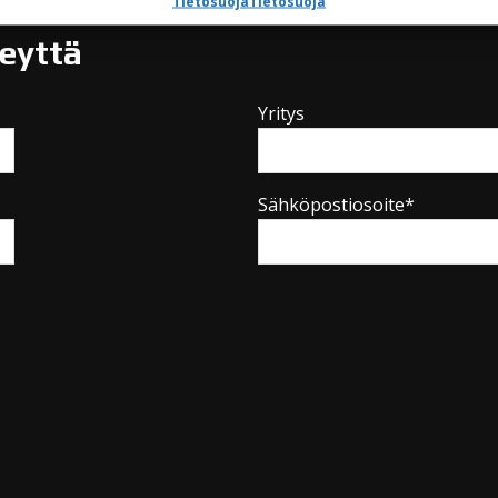
Tietosuoja
Tietosuoja
teyttä
Yritys
Sähköpostiosoite*