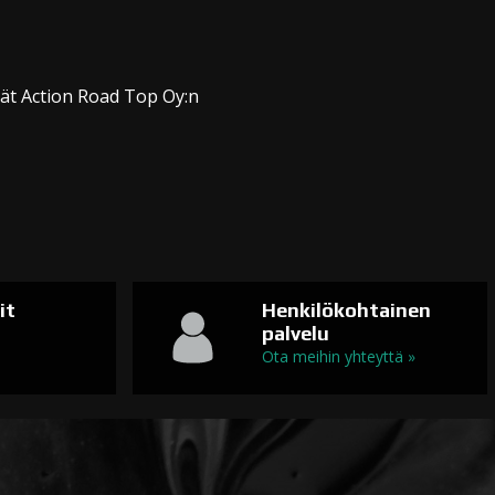
dät Action Road Top Oy:n
it
Henkilökohtainen
palvelu
n
Ota meihin yhteyttä »