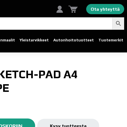
Ota yhteyttä
linmaalit
Yleistarvikkeet
Autonhoito­tuotteet
Tuotemerkit
SKETCH-PAD A4
PE
OSKORIIN
Kysy tuotteesta