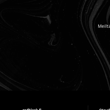
Meilt
redblack.fi
Ota y