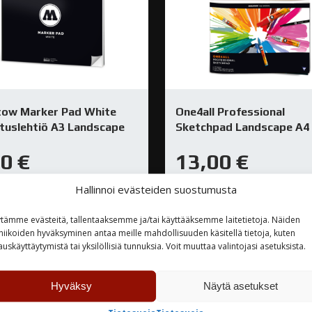
tow Marker Pad White
One4all Professional
stuslehtiö A3 Landscape
Sketchpad Landscape A4
00
€
13,00
€
Hallinnoi evästeiden suostumusta
rastossa
Varastossa
tämme evästeitä, tallentaaksemme ja/tai käyttääksemme laitetietoja. Näiden
niikoiden hyväksyminen antaa meille mahdollisuuden käsitellä tietoja, kuten
TUTUSTU
TUTUSTU
auskäyttäytymistä tai yksilöllisiä tunnuksia. Voit muuttaa valintojasi asetuksista.
Hyväksy
Näytä asetukset