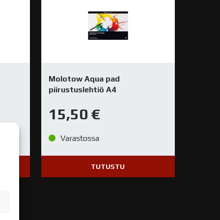
Molotow Aqua pad
piirustuslehtiö A4
15,50
€
Varastossa
TUTUSTU