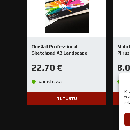
One4all Professional
Molo
Sketchpad A3 Landscape
Piiru
22,70
€
8,
Varastossa
Va
Käy
tek
TUTUSTU
sel