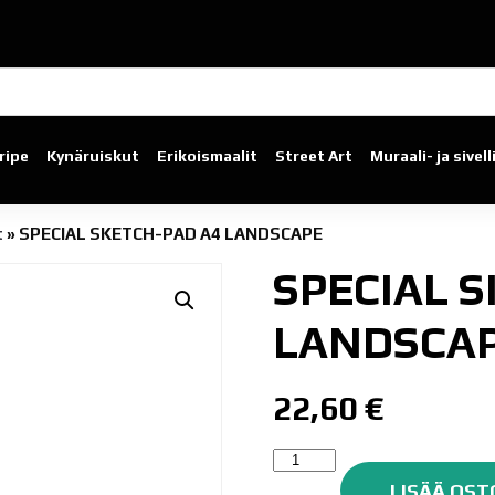
ripe
Kynäruiskut
Erikoismaalit
Street Art
Muraali- ja sivel
t
»
SPECIAL SKETCH-PAD A4 LANDSCAPE
SPECIAL 
LANDSCA
22,60
€
SPECIAL
SKETCH-
LISÄÄ OST