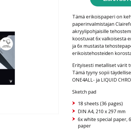
PAD
A4
Tämä erikoispaperi on kehi
LANDSCAPE
paperinvalmistajan Clairefo
määrä
akryylipohjaisille tehostem
koostuvat 6x valkoisesta er
ja 6x mustasta tehostepap
erikoistehosteiden korost
Erityisesti metalliset värit 
Tämä tyyny sopii täydel
ONE4ALL- ja LIQUID CHROM
Sketch pad
18 sheets (36 pages)
DIN A4, 210 x 297 mm
6x white special paper, 
paper