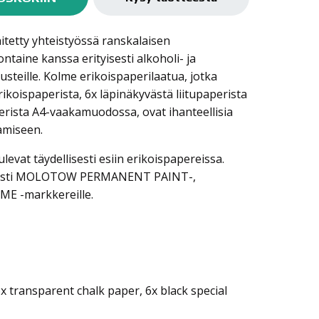
tetty yhteistyössä ranskalaisen
ntaine kanssa erityisesti alkoholi- ja
usteille. Kolme erikoispaperilaatua, jotka
ikoispaperista, 6x läpinäkyvästä liitupaperista
erista A4-vaakamuodossa, ovat ihanteellisia
amiseen.
tulevat täydellisesti esiin erikoispapereissa.
lisesti MOLOTOW PERMANENT PAINT-,
E -markkereille.
6x transparent chalk paper, 6x black special