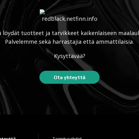
ä löydät tuotteet ja tarvikkeet kaikenlaiseen maalau
Palvelemme sekä harrastajia että ammattilaisia.
Kysyttävää?
Ota yhteyttä
hteyttä
Toimitusehdot