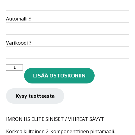
Automalli
*
Värikoodi
*
2-
K
LISÄÄ OSTOSKORIIN
PINTAMAALI
SIN.-
VIH.
Kysy tuotteesta
0,1L
-
3,0L
IMRON HS ELITE SINISET / VIHREÄT SÄVYT
määrä
Korkea kiiltoinen 2-Komponenttinen pintamaali.