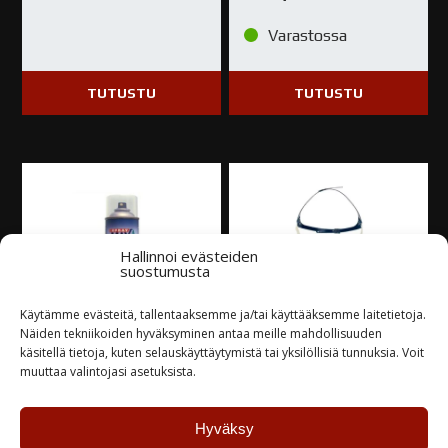
Varastossa
TUTUSTU
TUTUSTU
Hallinnoi evästeiden
suostumusta
Käytämme evästeitä, tallentaaksemme ja/tai käyttääksemme laitetietoja.
Näiden tekniikoiden hyväksyminen antaa meille mahdollisuuden
käsitellä tietoja, kuten selauskäyttäytymistä tai yksilöllisiä tunnuksia. Voit
Henkilöauton
3M 06942 SUOJAIN
muuttaa valintojasi asetuksista.
korjausväri spray
FFA2P3R D
30,00
€
54,28
€
Hyväksy