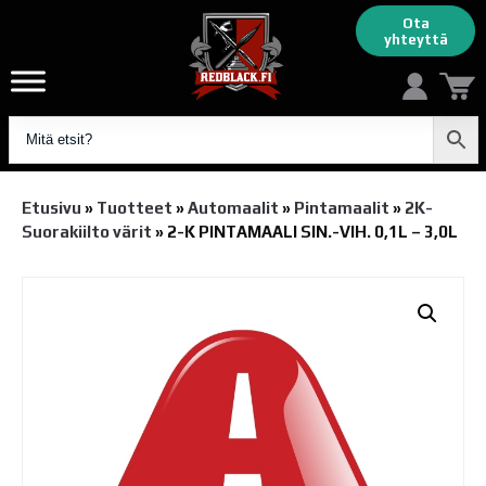
Ota
yhteyttä
Etusivu
»
Tuotteet
»
Automaalit
»
Pintamaalit
»
2K-
Suorakiilto värit
»
2-K PINTAMAALI SIN.-VIH. 0,1L – 3,0L