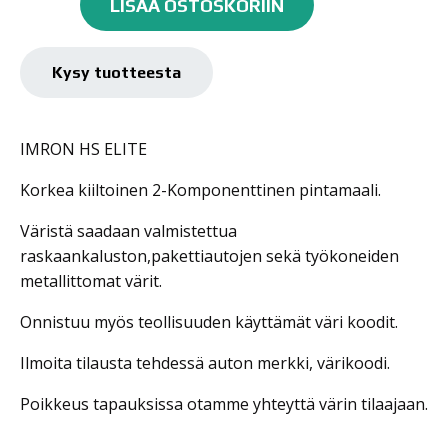
LISÄÄ OSTOSKORIIN
HS
ELITE
määrä
Kysy tuotteesta
IMRON HS ELITE
Korkea kiiltoinen 2-Komponenttinen pintamaali.
Väristä saadaan valmistettua
raskaankaluston,pakettiautojen sekä työkoneiden
metallittomat värit.
Onnistuu myös teollisuuden käyttämät väri koodit.
Ilmoita tilausta tehdessä auton merkki, värikoodi.
Poikkeus tapauksissa otamme yhteyttä värin tilaajaan.