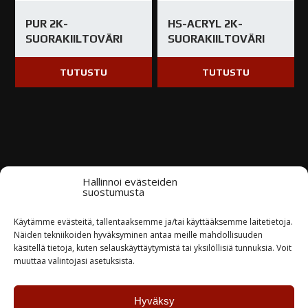
PUR 2K-
HS-ACRYL 2K-
SUORAKIILTOVÄRI
SUORAKIILTOVÄRI
TUTUSTU
TUTUSTU
Kysy tuotteesta / ota yhteyttä
Hallinnoi evästeiden
suostumusta
Nimi*
Käytämme evästeitä, tallentaaksemme ja/tai käyttääksemme laitetietoja.
Näiden tekniikoiden hyväksyminen antaa meille mahdollisuuden
käsitellä tietoja, kuten selauskäyttäytymistä tai yksilöllisiä tunnuksia. Voit
muuttaa valintojasi asetuksista.
Yritys
Hyväksy