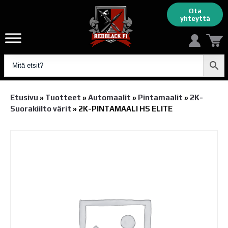
Ota
yhteyttä
Etusivu
»
Tuotteet
»
Automaalit
»
Pintamaalit
»
2K-
Suorakiilto värit
»
2K-PINTAMAALI HS ELITE