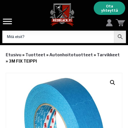
Ota
yhteyttä
Etusivu
»
Tuotteet
»
Autonhoito­tuotteet
»
Tarvikkeet
»
3M FIX TEIPPI