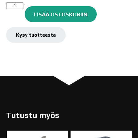
3M
FIX
LISÄÄ OSTOSKORIIN
TEIPPI
määrä
Kysy tuotteesta
Tutustu myös