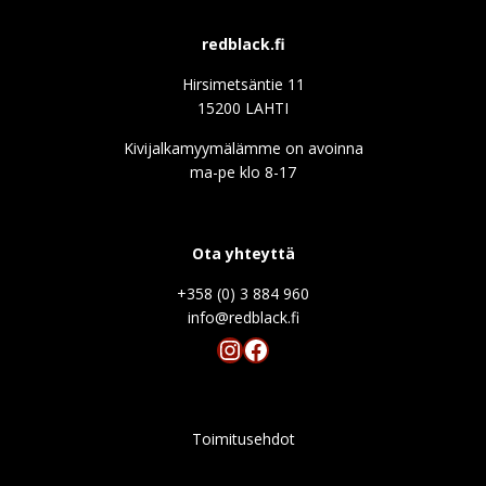
redblack.fi
Hirsimetsäntie 11
15200 LAHTI
Kivijalkamyymälämme on avoinna
ma-pe klo 8-17
Ota yhteyttä
+358 (0) 3 884 960
info@redblack.f
Instagram
Facebook
Toimitusehdot