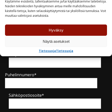
Käytämme evästeitä, tallentaaksemme ja/tai käyttääksemme laitetietoja.
Näiden tekniikoiden hyväksyminen antaa meille mahdollisuuden
käsitellä tietoja, kuten selauskäyttäytymistä tai yksilöllisiä tunnuksia. Voit
Kysy tuotteesta / ota yhteyttä
muuttaa valintojasi asetuksista.
Hyväksy
Nimi*
Näytä asetukset
Tietosuoja
Tietosuoja
Yritys
Puhelinnumero*
Sähköpostiosoite*