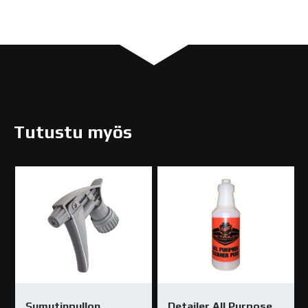
Tutustu myös
Sumutinpullon
Detailer All Purpose