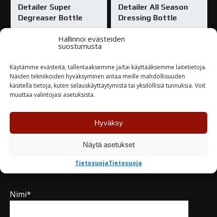
Detailer Super
Detailer All Season
Degreaser Bottle
Dressing Bottle
15,00
€
15,00
€
Hallinnoi evästeiden
suostumusta
Varastossa
Varastossa
Käytämme evästeitä, tallentaaksemme ja/tai käyttääksemme laitetietoja.
Näiden tekniikoiden hyväksyminen antaa meille mahdollisuuden
käsitellä tietoja, kuten selauskäyttäytymistä tai yksilöllisiä tunnuksia. Voit
TUTUSTU
TUTUSTU
muuttaa valintojasi asetuksista.
Hyväksy
Näytä asetukset
Kysy tuotteesta / ota yhteyttä
Tietosuoja
Tietosuoja
Nimi*