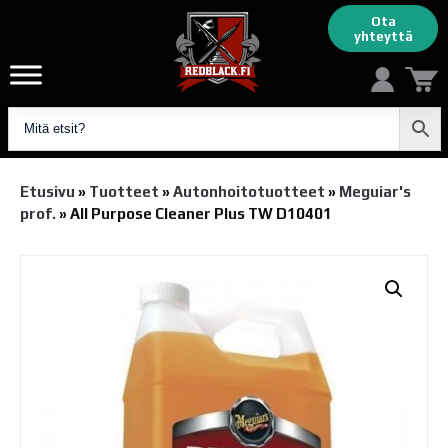
Ota
yhteyttä
Etusivu
»
Tuotteet
»
Autonhoito­tuotteet
»
Meguiar's
prof.
»
All Purpose Cleaner Plus TW D10401