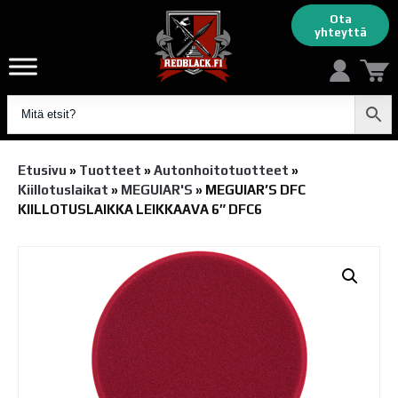
Ota
yhteyttä
Etusivu
»
Tuotteet
»
Autonhoito­tuotteet
»
Kiillotuslaikat
»
MEGUIAR'S
»
MEGUIAR’S DFC
KIILLOTUSLAIKKA LEIKKAAVA 6″ DFC6