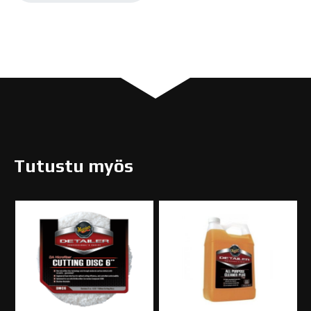
DFC6
määrä
Tutustu myös