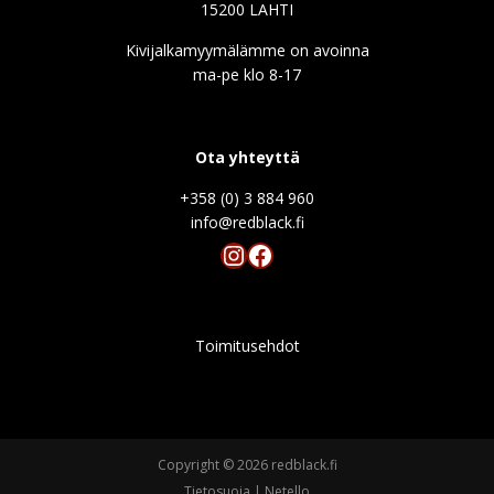
15200 LAHTI
Kivijalkamyymälämme on avoinna
ma-pe klo 8-17
Ota yhteyttä
+358 (0) 3 884 960
info@redblack.f
Instagram
Facebook
Toimitusehdot
Copyright © 2026 redblack.fi
Tietosuoja
|
Netello