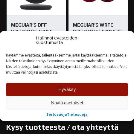
MEGUIAR’S DFF
MEGUIAR’S WRFC
KIILLOTUSLAIKKA
KIILLOITUSLAIKKA 7″
Hallinnoi evästeiden
VIIMEISTELY 6″ DFF6
WRFC7
suostumusta
20,00
€
25,00
€
Käytämme evästeitä, tallentaaksemme ja/tai käyttääksemme laitetietoja.
Näiden tekniikoiden hyväksyminen antaa meille mahdollisuuden
Loppu varastosta
Loppu varastosta
käsitellä tietoja, kuten selauskäyttäytymistä tai yksilöllisiä tunnuksia. Voit
muuttaa valintojasi asetuksista.
TUTUSTU
TUTUSTU
Hyväksy
Näytä asetukset
Tietosuoja
Tietosuoja
Kysy tuotteesta / ota yhteyttä