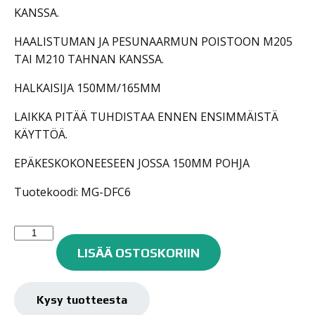
KANSSA.
HAALISTUMAN JA PESUNAARMUN POISTOON M205
TAI M210 TAHNAN KANSSA.
HALKAISIJA 150MM/165MM
LAIKKA PITÄÄ TUHDISTAA ENNEN ENSIMMÄISTÄ
KÄYTTÖÄ.
EPÄKESKOKONEESEEN JOSSA 150MM POHJA
Tuotekoodi: MG-DFC6
MEGUIAR'S
DFC
LISÄÄ OSTOSKORIIN
KIILLOTUSLAIKKA
LEIKKAAVA
6"
Kysy tuotteesta