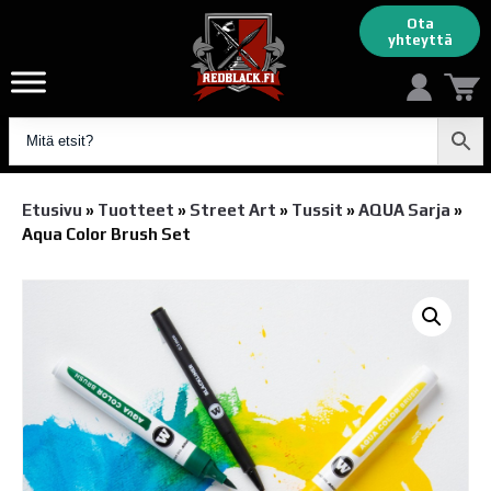
Ota
yhteyttä
Etusivu
»
Tuotteet
»
Street Art
»
Tussit
»
AQUA Sarja
»
Aqua Color Brush Set