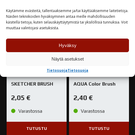
TUTUSTU
TUTUSTU
Käytämme evästeitä, tallentaaksemme ja/tai käyttääksemme laitetietoja.
Näiden tekniikoiden hyväksyminen antaa meille mahdollisuuden
käsitellä tietoja, kuten selauskäyttäytymistä tai yksilöllisiä tunnuksia. Voit
muuttaa valintojasi asetuksista.
Hyväksy
Näytä asetukset
Tietosuoja
Tietosuoja
SKETCHER BRUSH
AQUA Color Brush
2,05
€
2,40
€
Varastossa
Varastossa
TUTUSTU
TUTUSTU