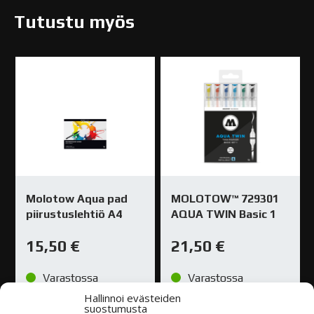
Tutustu myös
Molotow Aqua pad
MOLOTOW™ 729301
piirustuslehtiö A4
AQUA TWIN Basic 1
15,50
€
21,50
€
Varastossa
Varastossa
Hallinnoi evästeiden
suostumusta