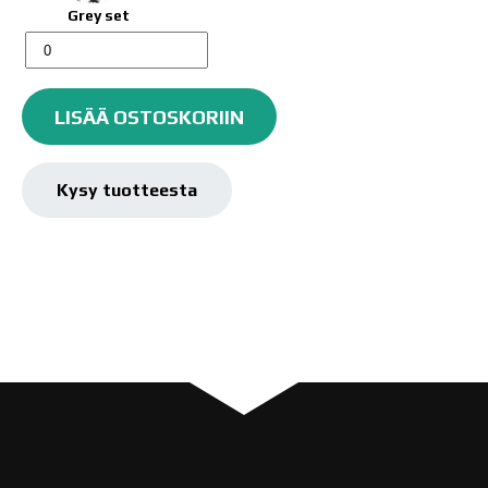
määrä
määrä
Grey set
Aqua
Color
Brush
LISÄÄ OSTOSKORIIN
Set
määrä
Kysy tuotteesta