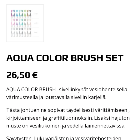
AQUA COLOR BRUSH SET
26,50
€
AQUA COLOR BRUSH -sivellinkynät vesiohenteisella
värimusteella ja joustavalla sivellin kärjellä.
Tästä johtuen ne sopivat täydellisesti värittämiseen ,
kirjoittamiseen ja graffitiluonnoksiin.
Lisäksi hajuton
muste on vesiliukoinen ja vedellä laimennettavissa.
Sävytysten, liukuvärjäisten ja vesiväritehosteiden