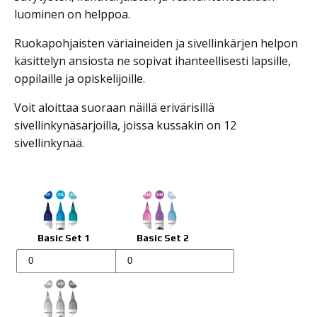
luominen on helppoa.
Ruokapohjaisten väriaineiden ja sivellinkärjen helpon
käsittelyn ansiosta ne sopivat ihanteellisesti lapsille,
oppilaille ja opiskelijoille.
Voit aloittaa suoraan näillä erivärisillä
sivellinkynäsarjoilla, joissa kussakin on 12
sivellinkynää.
Basic Set 1
Basic Set 2
Aqua
Aqua
Color
Color
Brush
Brush
Set
Set