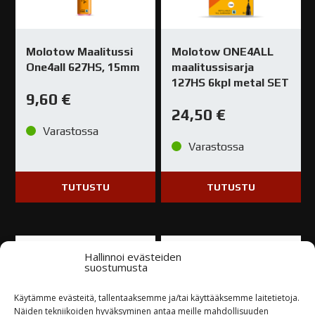
AQUA
015 dark green
Color
2,40
€
Brush
Molotow Maalitussi
Molotow ONE4ALL
määrä
One4all 627HS, 15mm
maalitussisarja
In stock
127HS 6kpl metal SET
9,60
€
AQUA
24,50
€
016 yellow
Color
green
Varastossa
2,40
€
Brush
Varastossa
määrä
In stock
TUTUSTU
TUTUSTU
AQUA
019 brown
Color
2,40
€
Brush
Hallinnoi evästeiden
määrä
suostumusta
In stock
Käytämme evästeitä, tallentaaksemme ja/tai käyttääksemme laitetietoja.
AQUA
Näiden tekniikoiden hyväksyminen antaa meille mahdollisuuden