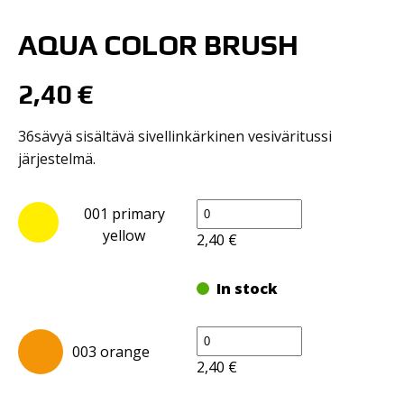
AQUA COLOR BRUSH
2,40
€
36sävyä sisältävä sivellinkärkinen vesiväritussi
järjestelmä.
AQUA
001 primary
Color
yellow
2,40
€
Brush
määrä
In stock
AQUA
003 orange
Color
2,40
€
Brush
määrä