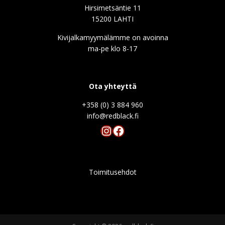
AQUA
Hirsimetsäntie 11
048 violet
Color
15200 LAHTI
2,40
€
Brush
Kivijalkamyymälämme on avoinna
määrä
In stock
ma-pe klo 8-17
AQUA
050 olive
Color
Ota yhteyttä
2,40
€
Brush
+358 (0) 3 884 960
määrä
info@redblack.f
In stock
Instagram
Facebook
AQUA
051 riviera
Color
2,40
€
Brush
Toimitusehdot
määrä
In stock
AQUA
052 light blue