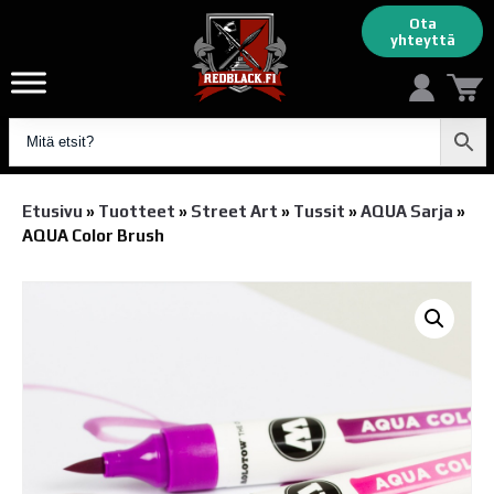
Ota
yhteyttä
Etusivu
»
Tuotteet
»
Street Art
»
Tussit
»
AQUA Sarja
»
AQUA Color Brush