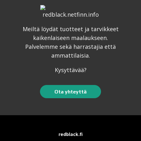
AQUA
041 light
Color
orange
2,40
€
Brush
Meiltä löydät tuotteet ja tarvikkeet
määrä
kaikenlaiseen maalaukseen.
In stock
Palvelemme sekä harrastajia että
AQUA
ammattilaisia.
043 burgundy
Color
2,40
€
Kysyttävää?
Brush
määrä
In stock
Ota yhteyttä
AQUA
045 fuchsia
Color
pink
2,40
€
Brush
määrä
In stock
redblack.fi