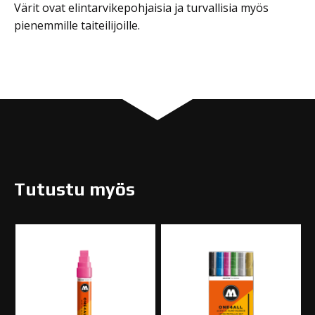
Värit ovat elintarvikepohjaisia ja turvallisia myös
pienemmille taiteilijoille.
AQUA
011 primary
Color
blue
2,40
€
Brush
määrä
In stock
AQUA
012 cyan
Color
2,40
€
Brush
määrä
Tutustu myös
In stock
AQUA
013 turquoise
Color
2,40
€
Brush
määrä
In stock