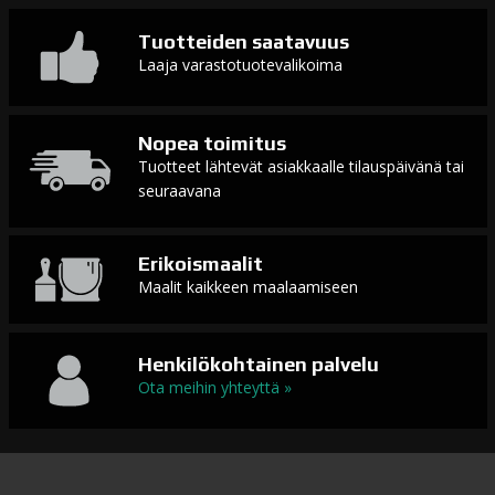
In stock
Tuotteiden saatavuus
AQUA
Laaja varastotuotevalikoima
035 warm grey
Color
2,40
€
Brush
määrä
Nopea toimitus
In stock
Tuotteet lähtevät asiakkaalle tilauspäivänä tai
seuraavana
AQUA
037 warm grey
Color
02
2,40
€
Erikoismaalit
Brush
Maalit kaikkeen maalaamiseen
määrä
In stock
Henkilökohtainen palvelu
AQUA
039 warm grey
Ota meihin yhteyttä »
Color
04
2,40
€
Brush
määrä
In stock