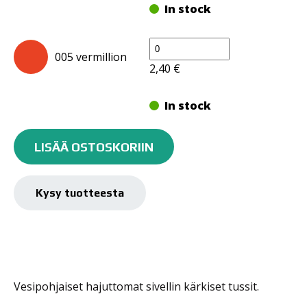
In stock
AQUA
005 vermillion
Color
2,40
€
Brush
määrä
In stock
AQUA
AQUA
Color
LISÄÄ OSTOSKORIIN
008 pink
Color
Brush
2,40
€
Brush
määrä
määrä
Kysy tuotteesta
In stock
AQUA
010 purple
Color
2,40
€
Brush
Vesipohjaiset hajuttomat sivellin kärkiset tussit.
määrä
In stock