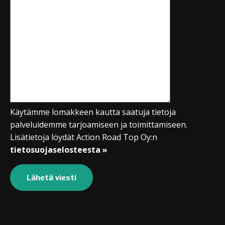
määrä
In stock
AQUA
031 cool grey
Color
02
2,40
€
Brush
määrä
In stock
Käytämme lomakkeen kautta saatuja tietoja
AQUA
032 cool grey
Color
palveluidemme tarjoamiseen ja toimittamiseen.
03
2,40
€
Brush
Lisätietoja löydät Action Road Top Oy:n
määrä
tietosuojaselosteesta »
In stock
AQUA
033 cool grey
Color
04
2,40
€
Brush
määrä