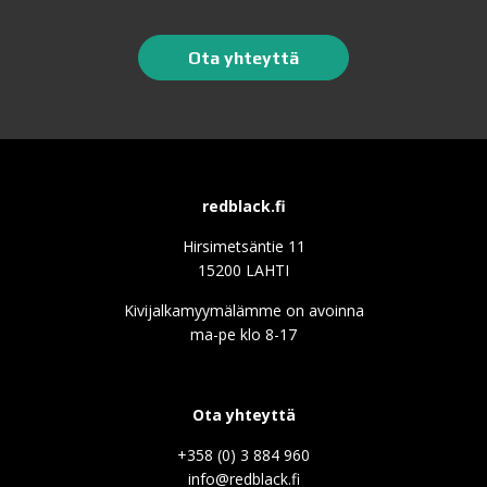
Ota yhteyttä
redblack.fi
Hirsimetsäntie 11
15200 LAHTI
Kivijalkamyymälämme on avoinna
ma-pe klo 8-17
Ota yhteyttä
+358 (0) 3 884 960
info@redblack.f