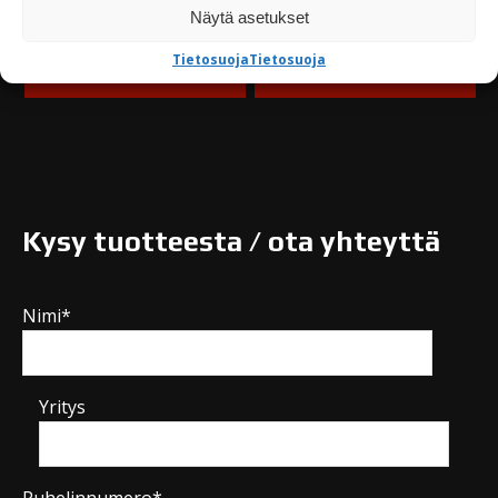
Varastossa
Näytä asetukset
Tietosuoja
Tietosuoja
TUTUSTU
TUTUSTU
Kysy tuotteesta / ota yhteyttä
Nimi*
Yritys
Puhelinnumero*