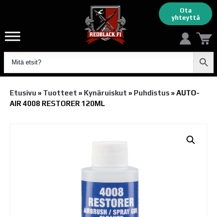
Ota
yhteyttä
Etusivu
»
Tuotteet
»
Kynäruiskut
»
Puhdistus
»
AUTO-
AIR 4008 RESTORER 120ML