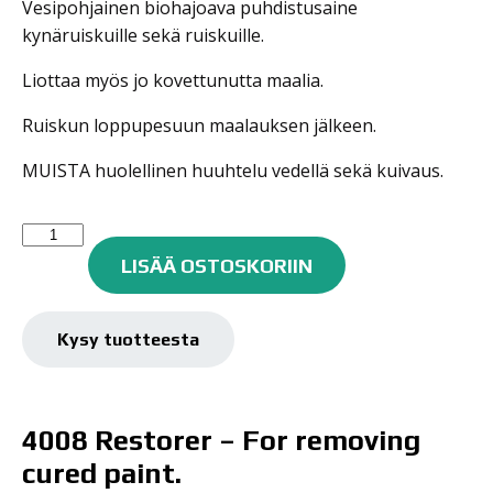
Vesipohjainen biohajoava puhdistusaine
kynäruiskuille sekä ruiskuille.
Liottaa myös jo kovettunutta maalia.
Ruiskun loppupesuun maalauksen jälkeen.
MUISTA huolellinen huuhtelu vedellä sekä kuivaus.
AUTO-
AIR
LISÄÄ OSTOSKORIIN
4008
RESTORER
120ML
Kysy tuotteesta
määrä
4008 Restorer – For removing
cured paint.