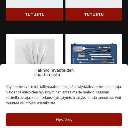
TUTUSTU
TUTUSTU
Hallinnoi evästeiden
suostumusta
Käytämme evästeitä, tallentaaksemme ja/tai käyttääksemme laitetietoja.
Kynäruiskun
Ruiskun
Näiden tekniikoiden hyväksyminen antaa meille mahdollisuuden
käsitellä tietoja, kuten selauskäyttäytymistä tai yksilöllisiä tunnuksia. Voit
puhdistusharjasetti
puhdistussarja, 24-
muuttaa valintojasi asetuksista.
osaa
7,75
€
44,00
€
Hyväksy
Varastossa