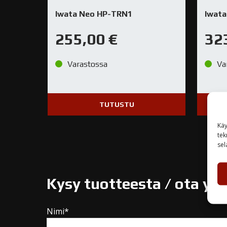
Iwata Neo HP-TRN1
Iwata
255,00
€
32
Varastossa
Va
TUTUSTU
Käy
tek
sel
Kysy tuotteesta / ota yh
Nimi*