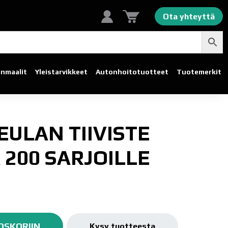
Ota yhteyttä
linmaalit
Yleistarvikkeet
Autonhoito­tuotteet
Tuotemerkit
EULAN TIIVISTE
A 200 SARJOILLE
OSKORIIN
Kysy tuotteesta