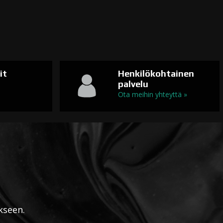
it
Henkilökohtainen
palvelu
n
Ota meihin yhteyttä »
kseen.