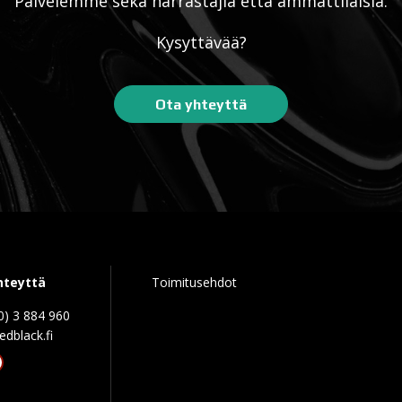
Palvelemme sekä harrastajia että ammattilaisia.
Kysyttävää?
Ota yhteyttä
hteyttä
Toimitusehdot
0) 3 884 960
edblack.f
tagram
acebook