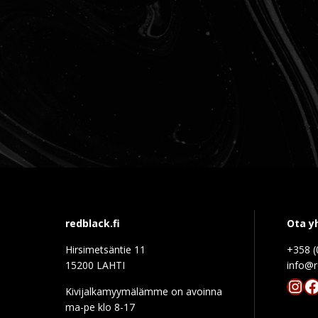
redblack.fi
Ota y
Hirsimetsäntie 11
+358 (
15200 LAHTI
info@r
Ins
F
Kivijalkamyymälämme on avoinna
ma-pe klo 8-17