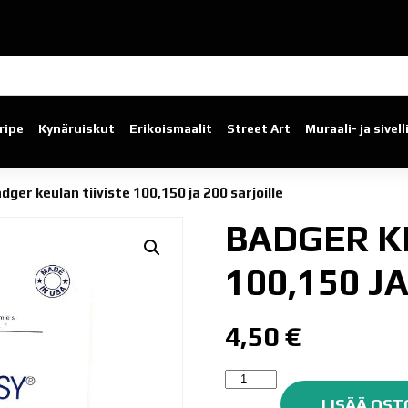
ripe
Kynäruiskut
Erikoismaalit
Street Art
Muraali- ja sivel
dger keulan tiiviste 100,150 ja 200 sarjoille
BADGER K
100,150 J
4,50
€
Badger
keulan
LISÄÄ OST