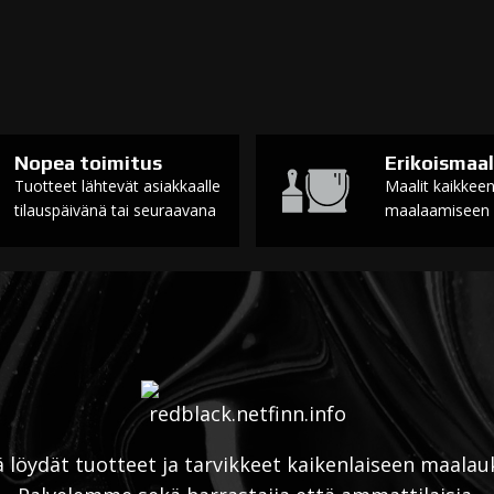
Nopea toimitus
Erikoismaal
Tuotteet lähtevät asiakkaalle
Maalit kaikkee
tilauspäivänä tai seuraavana
maalaamiseen
ä löydät tuotteet ja tarvikkeet kaikenlaiseen maalau