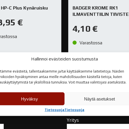
 HP-C Plus Kynäruisku
BADGER KROME RK1
ILMAVENTTIILIN TIIVISTE
3,95
€
4,10
€
rastossa
Varastossa
Hallinnoi evästeiden suostumusta
TUTUSTU
TUTUSTU
tämme evästeitä, tallentaaksemme ja/tai käyttääksemme laitetietoja. Näiden
niikoiden hyväksyminen antaa meille mahdollisuuden käsitellä tietoja, kuten
auskäyttäytymistä tai yksilöllisiä tunnuksia. Voit muuttaa valintojasi asetuksista.
Hyväksy
Näytä asetukset
teyttä
Tietosuoja
Tietosuoja
Yritys