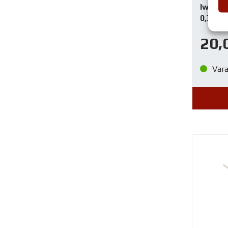
Iwata 
0,35
20,
Var