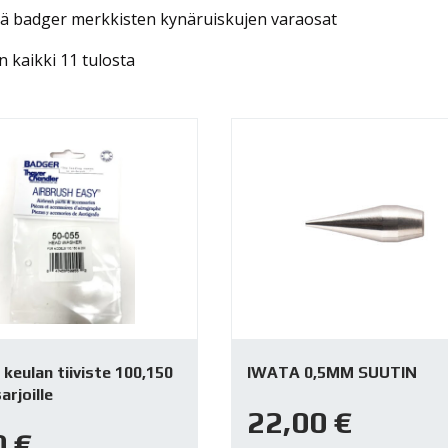
kä badger merkkisten kynäruiskujen varaosat
 kaikki 11 tulosta
keulan tiiviste 100,150
IWATA 0,5MM SUUTIN
arjoille
22,00
€
0
€