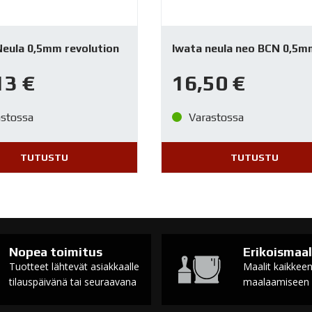
Neula 0,5mm revolution
Iwata neula neo BCN 0,5m
13
€
16,50
€
astossa
Varastossa
TUTUSTU
TUTUSTU
Nopea toimitus
Erikoismaal
Tuotteet lähtevät asiakkaalle
Maalit kaikkee
tilauspäivänä tai seuraavana
maalaamiseen