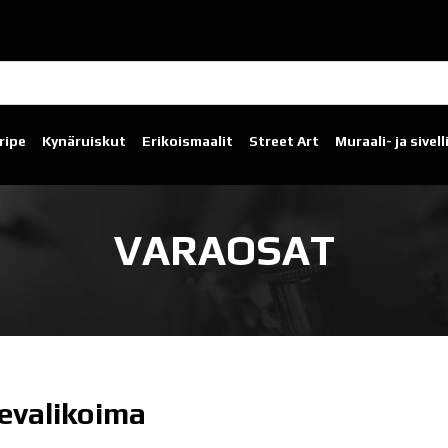
ripe
Kynäruiskut
Erikoismaalit
Street Art
Muraali- ja sivel
VARAOSAT
evalikoima