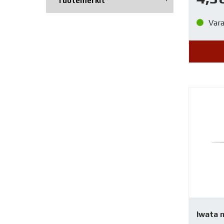
Tuotemerkit
Var
Iwata 