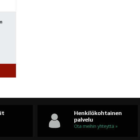
m
it
Henkilökohtainen
palvelu
n
Ota meihin yhteyttä »