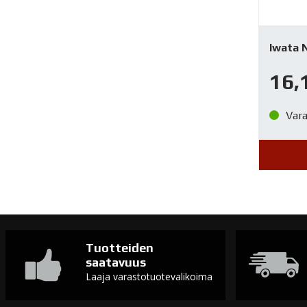
Iwata 
16,
Var
Tuotteiden
saatavuus
Laaja varastotuotevalikoima