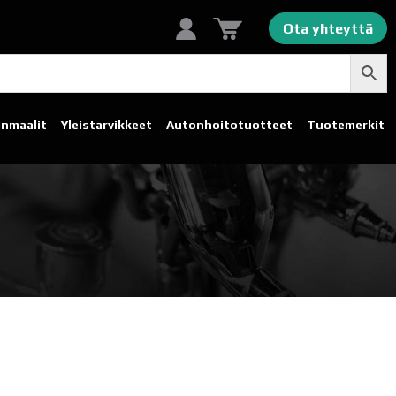
Ota yhteyttä
linmaalit
Yleistarvikkeet
Autonhoito­tuotteet
Tuotemerkit