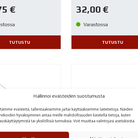
75
€
32,00
€
astossa
Varastossa
TUTUSTU
TUTUSTU
Hallinnoi evästeiden suostumusta
tämme evästeitä, tallentaaksemme ja/tai käyttääksemme laitetietoja. Näiden
niikoiden hyväksyminen antaa meille mahdollisuuden käsitellä tietoja, kuten
auskäyttäytymistä tai yksilöllisiä tunnuksia. Voit muuttaa valintojasi asetuksista.