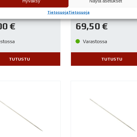
Hyväksy
Näytä asetukset
HP-BS/CS/SBS Neula
Iwata HP-C+ Nestesuutin
0,3mm
Tietosuoja
Tietosuoja
00
€
69,50
€
astossa
Varastossa
TUTUSTU
TUTUSTU