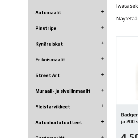
Iwata se
Automaalit
Näytetään
Pinstripe
Kynäruiskut
Erikoismaalit
Street Art
Muraali- ja sivellinmaalit
Yleistarvikkeet
Badger 
ja 200 s
Autonhoito­tuotteet
4,5