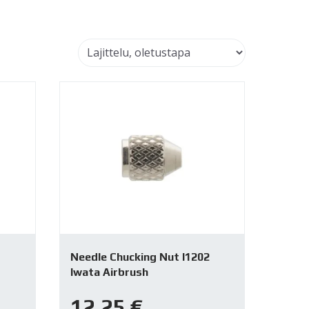
Needle Chucking Nut I1202
Iwata Airbrush
12,25
€