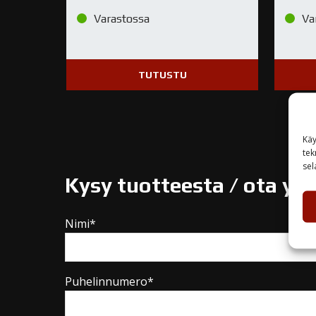
Varastossa
Va
TUTUSTU
Käy
tek
sel
Kysy tuotteesta / ota yh
Nimi*
Puhelinnumero*