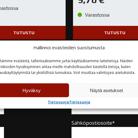
rastossa
Varastossa
TUTUSTU
TUTUSTU
Hallinnoi evästeiden suostumusta
tämme evästeitä, tallentaaksemme ja/tai käyttääksemme laitetietoja. Näiden
niikoiden hyväksyminen antaa meille mahdollisuuden käsitellä tietoja, kuten
auskäyttäytymistä tai yksilöllisiä tunnuksia. Voit muuttaa valintojasi asetuksista.
teyttä
Hyväksy
Näytä asetukset
Yritys
Tietosuoja
Tietosuoja
Sähköpostiosoite*