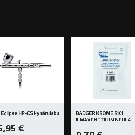
 Eclipse HP-CS kynäruisku
BADGER KROME RK1
ILMAVENTTIILIN NEULA
5,95
€
9,70
€