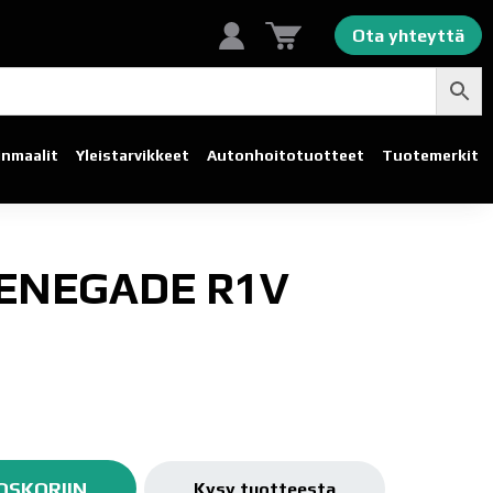
Ota yhteyttä
linmaalit
Yleistarvikkeet
Autonhoito­tuotteet
Tuotemerkit
ENEGADE R1V
OSKORIIN
Kysy tuotteesta