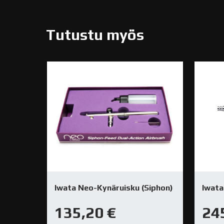
Tutustu myös
Iwata Neo-Kynäruisku (Siphon)
Iwata
135,20
€
24