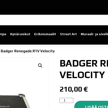
ripe
Kynäruiskut
Erikoismaalit
Street Art
Muraali- ja sivel
»
Badger Renegade R1V Velocity
BADGER R
VELOCITY
210,00
€
Badger
Renegade
LISÄÄ OST