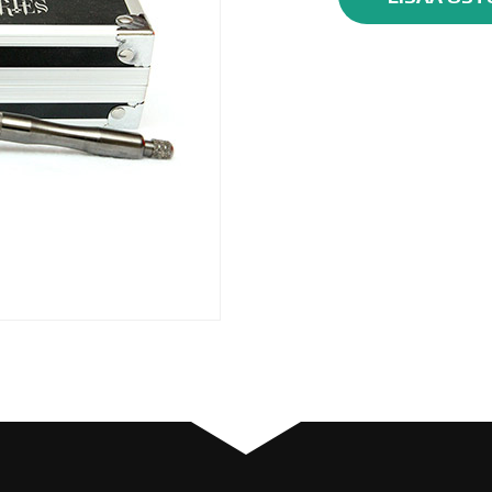
R1V
Velocity
määrä