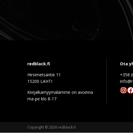
redblack.fi
Ota y
Hirsimetsäntie 11
+358 (
15200 LAHTI
info@r
Ins
F
Kivijalkamyymälämme on avoinna
ma-pe klo 8-17
Copyright © 2026 redblack.fi