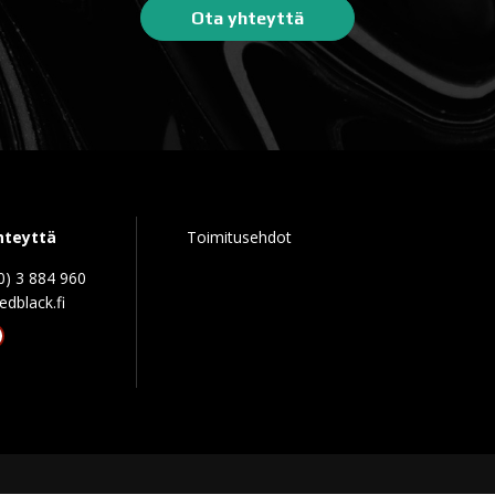
Ota yhteyttä
hteyttä
Toimitusehdot
0) 3 884 960
edblack.f
tagram
acebook