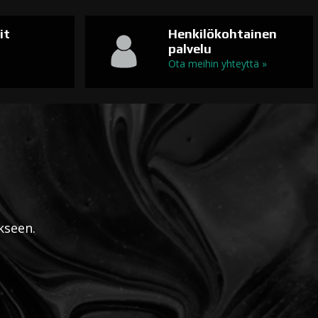
it
Henkilökohtainen
palvelu
n
Ota meihin yhteyttä »
kseen.