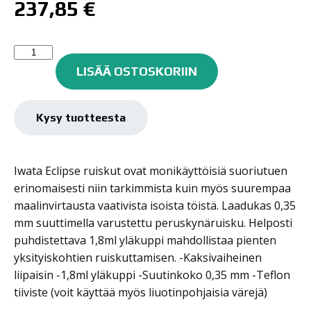
237,85
€
Iwata
Eclipse
LISÄÄ OSTOSKORIIN
HP-
BS
kynäruisku
Kysy tuotteesta
määrä
Iwata Eclipse ruiskut ovat monikäyttöisiä suoriutuen
erinomaisesti niin tarkimmista kuin myös suurempaa
maalinvirtausta vaativista isoista töistä. Laadukas 0,35
mm suuttimella varustettu peruskynäruisku. Helposti
puhdistettava 1,8ml yläkuppi mahdollistaa pienten
yksityiskohtien ruiskuttamisen. -Kaksivaiheinen
liipaisin -1,8ml yläkuppi -Suutinkoko 0,35 mm -Teflon
tiiviste (voit käyttää myös liuotinpohjaisia värejä)