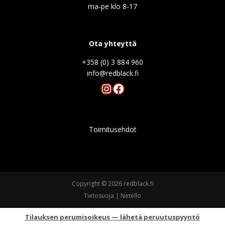
ma-pe klo 8-17
Ota yhteyttä
+358 (0) 3 884 960
info@redblack.f
Instagram
Facebook
Toimitusehdot
Copyright © 2026 redblack.fi
Tietosuoja
|
Netello
Tilauksen perumisoikeus — lähetä peruutuspyyntö