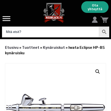
Ota
yhteyttä
Etusivu
»
Tuotteet
»
Kynäruiskut
»
Iwata Eclipse HP-BS
kynäruisku