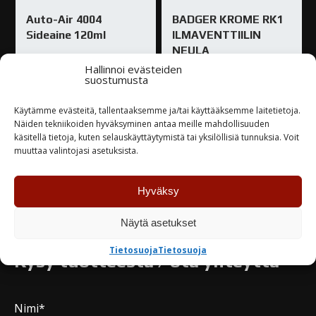
Auto-Air 4004
BADGER KROME RK1
Sideaine 120ml
ILMAVENTTIILIN
NEULA
8,10
€
Hallinnoi evästeiden
suostumusta
9,70
€
Varastossa
Käytämme evästeitä, tallentaaksemme ja/tai käyttääksemme laitetietoja.
Varastossa
Näiden tekniikoiden hyväksyminen antaa meille mahdollisuuden
käsitellä tietoja, kuten selauskäyttäytymistä tai yksilöllisiä tunnuksia. Voit
muuttaa valintojasi asetuksista.
TUTUSTU
TUTUSTU
Hyväksy
Näytä asetukset
Tietosuoja
Tietosuoja
Kysy tuotteesta / ota yhteyttä
Nimi*