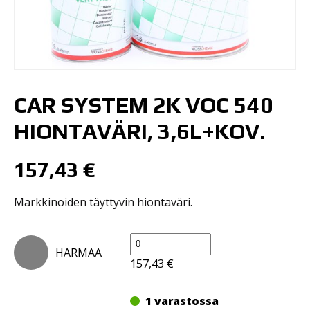
CAR SYSTEM 2K VOC 540
HIONTAVÄRI, 3,6L+KOV.
157,43
€
Markkinoiden täyttyvin hiontaväri.
Car
HARMAA
System
157,43
€
2K
VOC
1 varastossa
540