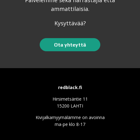
Palvelemme sekä harrastajia että
ammattilaisia.
Kysyttävää?
Ota yhteyttä
redblack.fi
Hirsimetsäntie 11
15200 LAHTI
Kivijalkamyymälämme on avoinna
ma-pe klo 8-17