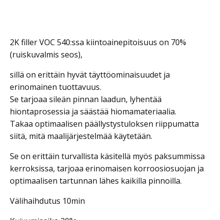
määrä
2K filler VOC 540:ssa kiintoainepitoisuus on 70%
(ruiskuvalmis seos),
sillä on erittäin hyvät täyttöominaisuudet ja
erinomainen tuottavuus.
Se tarjoaa sileän pinnan laadun, lyhentää
hiontaprosessia ja säästää hiomamateriaalia.
Takaa optimaalisen päällystystuloksen riippumatta
siitä, mitä maalijärjestelmää käytetään.
Se on erittäin turvallista käsitellä myös paksummissa
kerroksissa, tarjoaa erinomaisen korroosiosuojan ja
optimaalisen tartunnan lähes kaikilla pinnoilla.
Välihaihdutus 10min