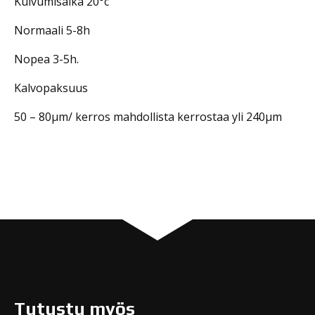
Kuivumisaika 20°c
Normaali 5-8h
Nopea 3-5h.
Kalvopaksuus
50 – 80μm/ kerros mahdollista kerrostaa yli 240μm
Tutustu myös