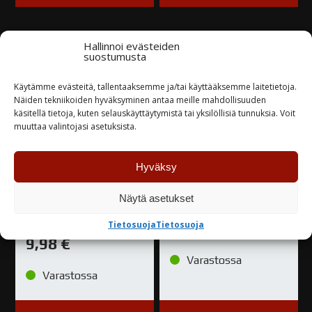
Hallinnoi evästeiden
suostumusta
Käytämme evästeitä, tallentaaksemme ja/tai käyttääksemme laitetietoja.
Näiden tekniikoiden hyväksyminen antaa meille mahdollisuuden
käsitellä tietoja, kuten selauskäyttäytymistä tai yksilöllisiä tunnuksia. Voit
muuttaa valintojasi asetuksista.
Hyväksy
Car System
Car System
Alumiiniverkko 25cm x
Lasikuituhartsi 1kg
Näytä asetukset
20cm
Tietosuoja
Tietosuoja
23,90
€
9,98
€
Varastossa
Varastossa