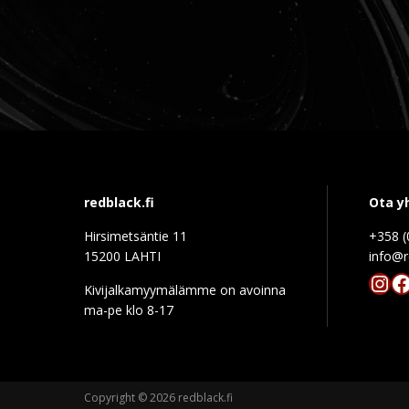
redblack.fi
Ota y
Hirsimetsäntie 11
+358 (
15200 LAHTI
info@r
Ins
F
Kivijalkamyymälämme on avoinna
ma-pe klo 8-17
Copyright © 2026 redblack.fi