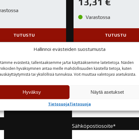
13,31
€
rastossa
Varastossa
TUTUSTU
TUTUSTU
Hallinnoi evästeiden suostumusta
tämme evästeitä, tallentaaksemme ja/tai käyttääksemme laitetietoja. Näiden
niikoiden hyväksyminen antaa meille mahdollisuuden käsitellä tietoja, kuten
auskäyttäytymistä tai yksilöllisiä tunnuksia. Voit muuttaa valintojasi asetuksista.
teyttä
Hyväksy
Näytä asetukset
Yritys
Tietosuoja
Tietosuoja
Sähköpostiosoite*