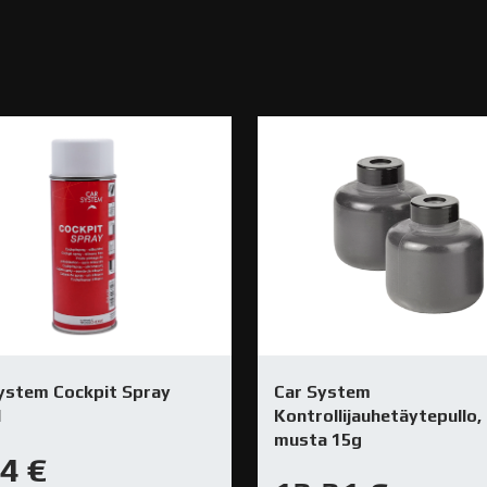
ystem Cockpit Spray
Car System
l
Kontrollijauhetäytepullo,
musta 15g
24
€