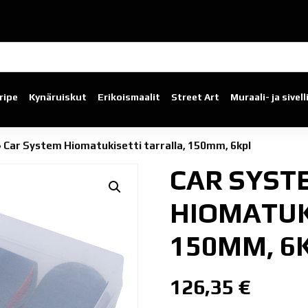
ripe
Kynäruiskut
Erikoismaalit
Street Art
Muraali- ja sivel
»
Car System Hiomatukisetti tarralla, 150mm, 6kpl
CAR SYST
HIOMATUK
150MM, 6
126,35
€