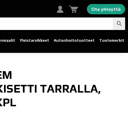
Ota yhteyttä
linmaalit
Yleistarvikkeet
Autonhoito­tuotteet
Tuotemerkit
EM
ISETTI TARRALLA,
KPL