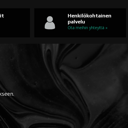
it
Henkilökohtainen
palvelu
n
Ota meihin yhteyttä »
kseen.