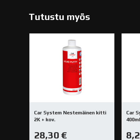
Tutustu myös
Car System Nestemäinen kitti
Car S
2K + kov.
400m
28,30
€
8,