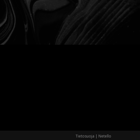
Tietosuoja
|
Netello