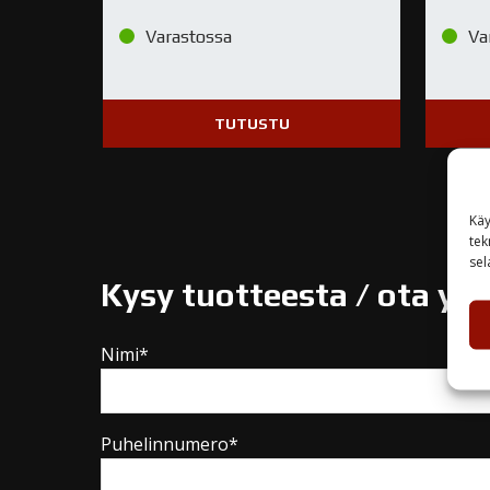
Varastossa
Va
TUTUSTU
Käy
tek
sel
Kysy tuotteesta / ota yh
Nimi*
Puhelinnumero*