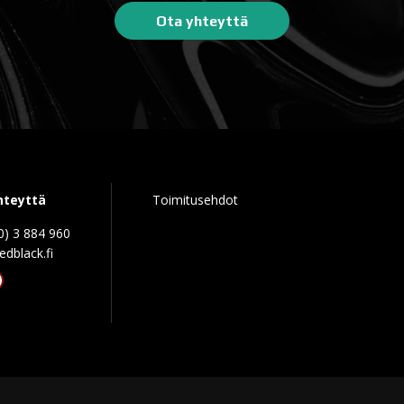
Ota yhteyttä
hteyttä
Toimitusehdot
0) 3 884 960
edblack.f
tagram
acebook