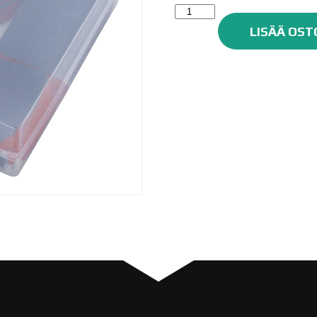
Car
System
LISÄÄ OST
Hiomatukisetti
tarralla,
150mm,
6kpl
määrä