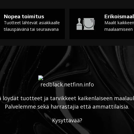
Nopea toimitus
Erikoismaal
Tuotteet lähtevät asiakkaalle
Maalit kaikkee
tilauspäivänä tai seuraavana
maalaamiseen
ä löydät tuotteet ja tarvikkeet kaikenlaiseen maalau
Palvelemme sekä harrastajia että ammattilaisia.
Kysyttävää?