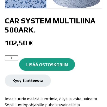
CAR SYSTEM MULTILIINA
500ARK.
102,50
€
Car
System
LISÄÄ OSTOSKORIIN
Multiliina
500ark.
määrä
Kysy tuotteesta
Imee suuria määriä liuottimia, öljyä ja voiteluaineita.
Sopii liuotinpohjaisille puhdistusaineille ja