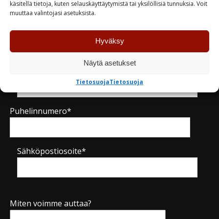
käsitellä tietoja, kuten selauskäyttäytymistä tai yksilöllisiä tunnuksia. Voit
muuttaa valintojasi asetuksista.
Nimi*
Hyväksy
Näytä asetukset
Yritys
Tietosuoja
Tietosuoja
Puhelinnumero*
Sähköpostiosoite*
Miten voimme auttaa?