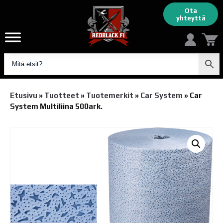
Ota
yhteyttä
Etusivu
»
Tuotteet
»
Tuotemerkit
»
Car System
»
Car
System Multiliina 500ark.