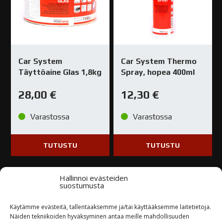
Car System
Car System Thermo
Täyttöaine Glas 1,8kg
Spray, hopea 400ml
28,00
€
12,30
€
Varastossa
Varastossa
TUTUSTU
TUTUSTU
Hallinnoi evästeiden
suostumusta
Käytämme evästeitä, tallentaaksemme ja/tai käyttääksemme laitetietoja.
Näiden tekniikoiden hyväksyminen antaa meille mahdollisuuden
Kysy tuotteesta / ota yhteyttä