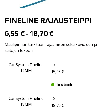
FINELINE RAJAUSTEIPPI
6,55
€
18,70
€
–
Maalipinnan tarkkaan rajaamisen sekä kuvioiden ja
raitojen tekoon.
FINELINE
Car System Fineline
RAJAUSTEIPPI
12MM
15,95
€
määrä
In stock
FINELINE
Car System Fineline
RAJAUSTEIPPI
19MM
18,70
€