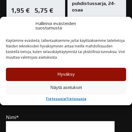
puhdistussarja, 24-
1,95
€
5,75
€
osaa
–
44,00
€
Hallinnoi evästeiden
Varastossa
suostumusta
Varastossa
Käytämme evästeitä, tallentaaksemme ja/tai käyttääksemme laitetietoja.
Näiden tekniikoiden hyväksyminen antaa meille mahdollisuuden
käsitellä tietoja, kuten selauskäyttäytymistä tai yksilöllisiä tunnuksia. Voit
TUTUSTU
TUTUSTU
muuttaa valintojasi asetuksista.
Hyväksy
Näytä asetukset
Kysy tuotteesta / ota yhteyttä
Tietosuoja
Tietosuoja
Nimi*