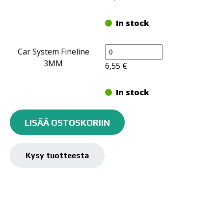
määrä
In stock
FINELINE
Car System Fineline
RAJAUSTEIPPI
3MM
6,55
€
määrä
In stock
FINELINE
FINELINE
RAJAUSTEIPPI
Car System Fineline
LISÄÄ OSTOSKORIIN
RAJAUSTEIPPI
määrä
6MM
13,05
€
määrä
Kysy tuotteesta
In stock
FINELINE
Car System Fineline
RAJAUSTEIPPI
9MM
14,85
€
määrä