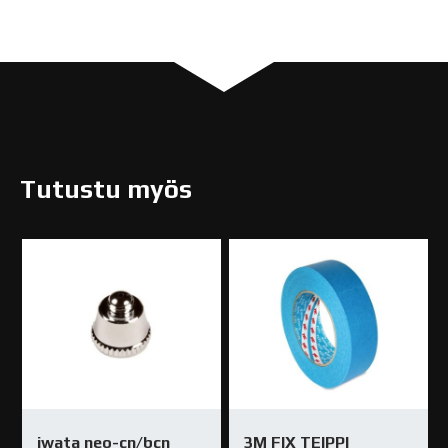
In stock
Tutustu myös
iwata neo-cn/bcn
3M FIX TEIPPI