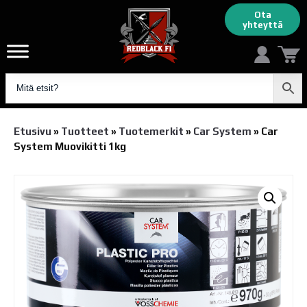
Ota
yhteyttä
Etusivu
»
Tuotteet
»
Tuotemerkit
»
Car System
»
Car
System Muovikitti 1kg