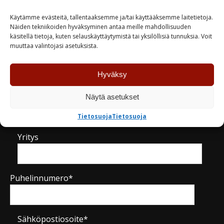
Käytämme evästeitä, tallentaaksemme ja/tai käyttääksemme laitetietoja.
Näiden tekniikoiden hyväksyminen antaa meille mahdollisuuden
käsitellä tietoja, kuten selauskäyttäytymistä tai yksilöllisiä tunnuksia. Voit
muuttaa valintojasi asetuksista.
Kysy tuotteesta / ota yhteyttä
Hyväksy
Nimi*
Näytä asetukset
Tietosuoja
Tietosuoja
Yritys
Puhelinnumero*
Sähköpostiosoite*