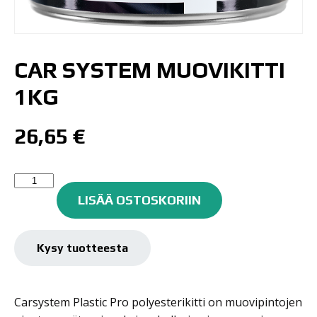
CAR SYSTEM MUOVIKITTI
1KG
26,65
€
Car
System
LISÄÄ OSTOSKORIIN
Muovikitti
1kg
määrä
Kysy tuotteesta
Carsystem Plastic Pro polyesterikitti on muovipintojen