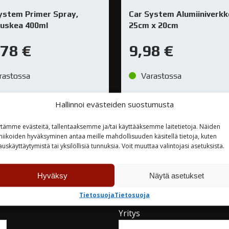
ystem Primer Spray,
Car System Alumiiniverkk
uskea 400ml
25cm x 20cm
,78
€
9,98
€
rastossa
Varastossa
Hallinnoi evästeiden suostumusta
TUTUSTU
TUTUSTU
tämme evästeitä, tallentaaksemme ja/tai käyttääksemme laitetietoja. Näiden
niikoiden hyväksyminen antaa meille mahdollisuuden käsitellä tietoja, kuten
auskäyttäytymistä tai yksilöllisiä tunnuksia. Voit muuttaa valintojasi asetuksista.
Hyväksy
Näytä asetukset
teyttä
Tietosuoja
Tietosuoja
Yritys