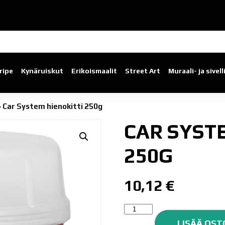
ripe
Kynäruiskut
Erikoismaalit
Street Art
Muraali- ja sivel
»
Car System hienokitti 250g
CAR SYST
250G
10,12
€
Car
System
LISÄÄ OST