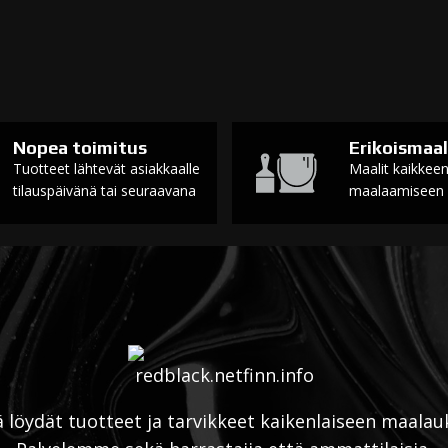
Nopea toimitus
Erikoismaal
Tuotteet lähtevät asiakkaalle
Maalit kaikkee
tilauspäivänä tai seuraavana
maalaamiseen
ä löydät tuotteet ja tarvikkeet kaikenlaiseen maalau