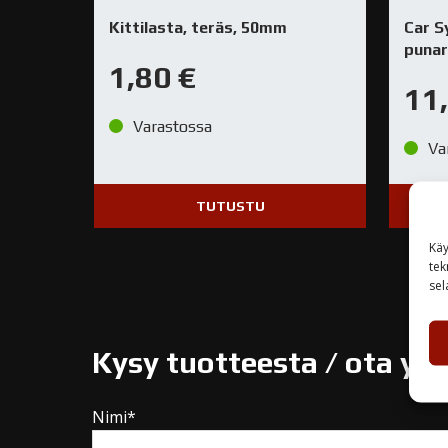
Kittilasta, teräs, 50mm
Car S
punar
1,80
€
11
Varastossa
Va
TUTUSTU
Käy
tek
sel
Kysy tuotteesta / ota yh
Nimi*