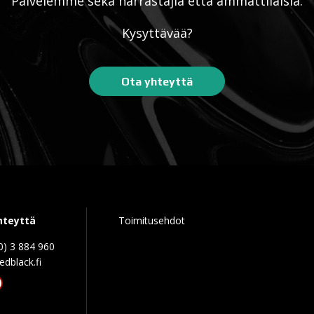
Palvelemme sekä harrastajia että ammattilaisia.
Kysyttävää?
Ota yhteyttä
hteyttä
Toimitusehdot
0) 3 884 960
edblack.f
tagram
acebook