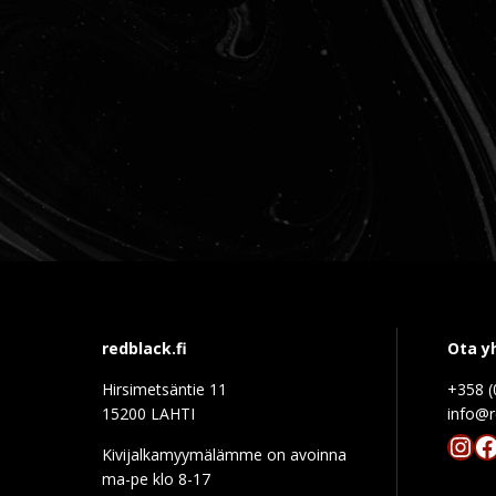
redblack.fi
Ota y
Hirsimetsäntie 11
+358 (
15200 LAHTI
info@r
Ins
F
Kivijalkamyymälämme on avoinna
ma-pe klo 8-17