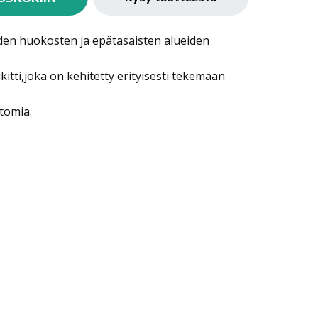
eiden huokosten ja epätasaisten alueiden
kitti,joka on kehitetty erityisesti tekemään
tomia.