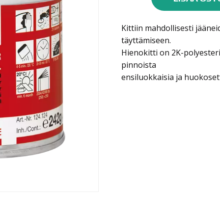
hienokitti
250g
Kittiin mahdollisesti jään
määrä
täyttämiseen.
Hienokitti on 2K-polyesteri
pinnoista
ensiluokkaisia ja huokoset