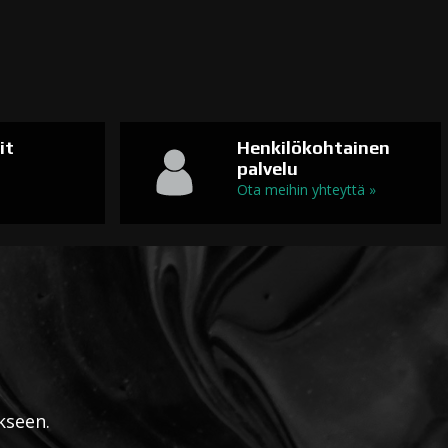
it
Henkilökohtainen
palvelu
n
Ota meihin yhteyttä »
kseen.