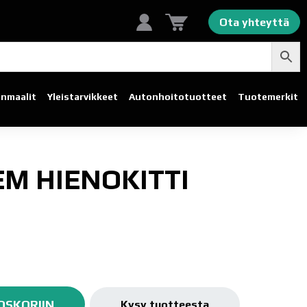
Ota yhteyttä
linmaalit
Yleistarvikkeet
Autonhoito­tuotteet
Tuotemerkit
EM HIENOKITTI
OSKORIIN
Kysy tuotteesta