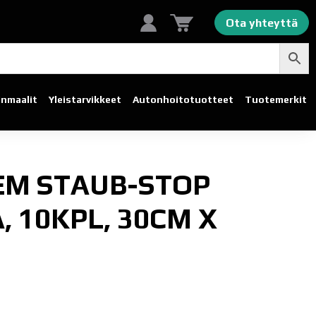
Ota yhteyttä
linmaalit
Yleistarvikkeet
Autonhoito­tuotteet
Tuotemerkit
EM STAUB-STOP
, 10KPL, 30CM X