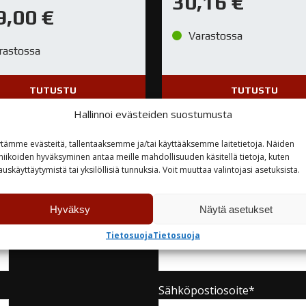
30,16
€
9,00
€
Varastossa
rastossa
TUTUSTU
TUTUSTU
Hallinnoi evästeiden suostumusta
tämme evästeitä, tallentaaksemme ja/tai käyttääksemme laitetietoja. Näiden
niikoiden hyväksyminen antaa meille mahdollisuuden käsitellä tietoja, kuten
auskäyttäytymistä tai yksilöllisiä tunnuksia. Voit muuttaa valintojasi asetuksista.
teyttä
Hyväksy
Näytä asetukset
Yritys
Tietosuoja
Tietosuoja
Sähköpostiosoite*