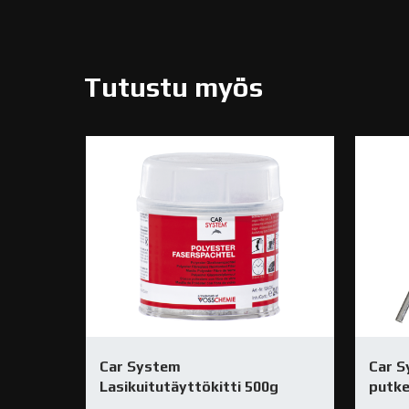
Tutustu myös
Car System
Car S
Lasikuitutäyttökitti 500g
putk