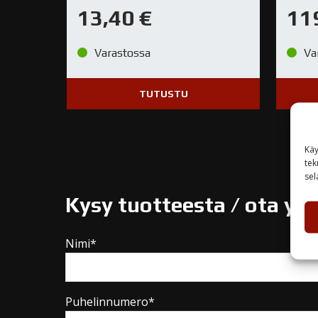
13,40
€
11
Varastossa
Va
TUTUSTU
Käy
tek
sel
Kysy tuotteesta / ota yh
Nimi*
Puhelinnumero*