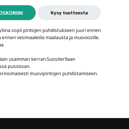
OSKORIIN
Kysy tuotteesta
liina sopii pintojen puhdistukseen juuri ennen
a ennen vesimaaleilla maalausta ja muoviosille.
aa.
tään usamman kerran.Suositerllaan
essä pussissan.
i erinomaisesti muovipintojen puhdistamiseen.