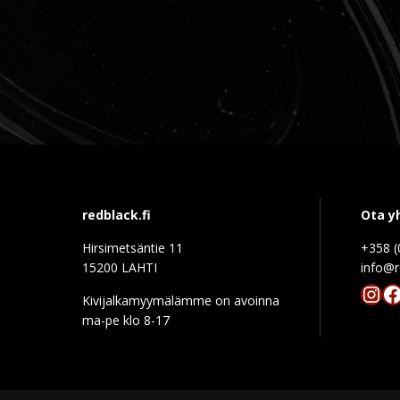
redblack.fi
Ota y
Hirsimetsäntie 11
+358 (
15200 LAHTI
info@r
Ins
F
Kivijalkamyymälämme on avoinna
ma-pe klo 8-17