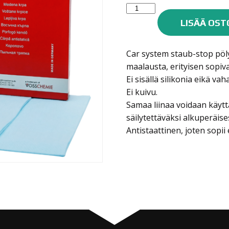
Car
System
LISÄÄ OST
Staub-
Stop
Car system staub-stop pöly
pölyliina,
maalausta, erityisen sopiv
10kpl,
Ei sisällä silikonia eikä vah
30cm
Ei kuivu.
x
Samaa liinaa voidaan käyt
43cm
määrä
säilytettäväksi alkuperäis
Antistaattinen, joten sopi