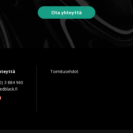
Ota yhteyttä
hteyttä
Toimitusehdot
0) 3 884 960
edblack.f
tagram
acebook