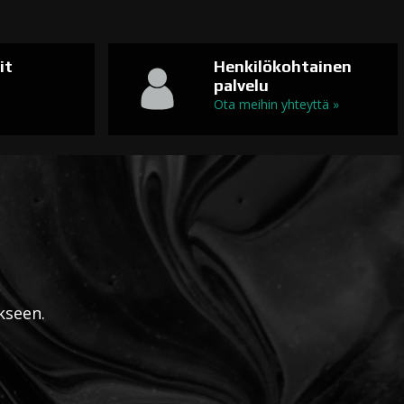
it
Henkilökohtainen
palvelu
n
Ota meihin yhteyttä »
kseen.