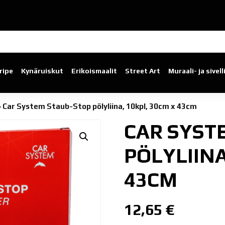
ripe
Kynäruiskut
Erikoismaalit
Street Art
Muraali- ja sivel
»
Car System Staub-Stop pölyliina, 10kpl, 30cm x 43cm
CAR SYST
PÖLYLIINA
43CM
12,65
€