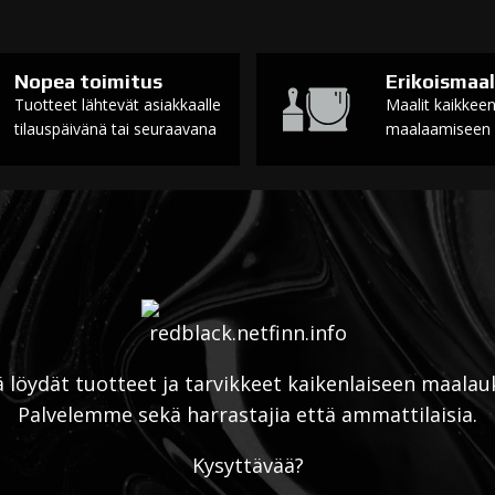
Nopea toimitus
Erikoismaal
Tuotteet lähtevät asiakkaalle
Maalit kaikkee
tilauspäivänä tai seuraavana
maalaamiseen
ä löydät tuotteet ja tarvikkeet kaikenlaiseen maalau
Palvelemme sekä harrastajia että ammattilaisia.
Kysyttävää?