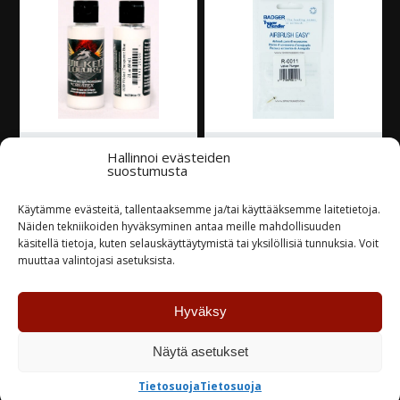
Hallinnoi evästeiden
Wicked Colors
BADGER KROME RK1
suostumusta
Sideaine 120ml
ILMAVENTTIILIN
NEULA
Käytämme evästeitä, tallentaaksemme ja/tai käyttääksemme laitetietoja.
10,63
€
Näiden tekniikoiden hyväksyminen antaa meille mahdollisuuden
9,70
€
käsitellä tietoja, kuten selauskäyttäytymistä tai yksilöllisiä tunnuksia. Voit
muuttaa valintojasi asetuksista.
Varastossa
Varastossa
Hyväksy
TUTUSTU
TUTUSTU
Näytä asetukset
Tietosuoja
Tietosuoja