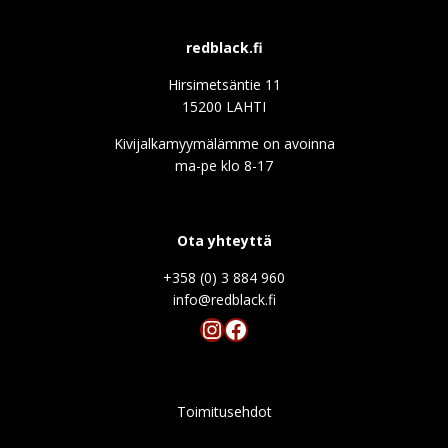
redblack.fi
Hirsimetsäntie 11
15200 LAHTI
Kivijalkamyymälämme on avoinna
ma-pe klo 8-17
Ota yhteyttä
+358 (0) 3 884 960
info@redblack.f
Instagram
Facebook
Toimitusehdot