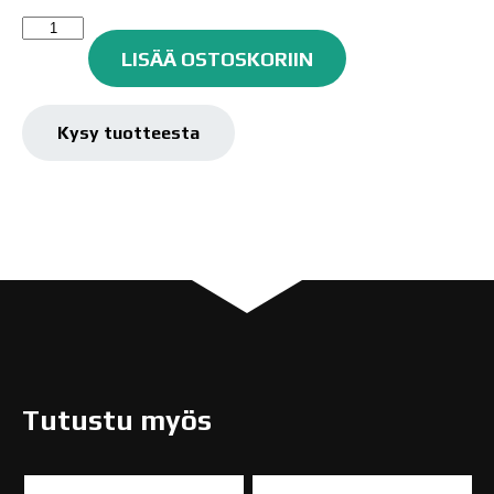
IWATA
IS-
LISÄÄ OSTOSKORIIN
50
SILVER
JET
Kysy tuotteesta
määrä
Tutustu myös