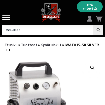
Ota
yhteyttä
Etusivu
»
Tuotteet
»
Kynäruiskut
»
IWATA IS-50 SILVER
JET